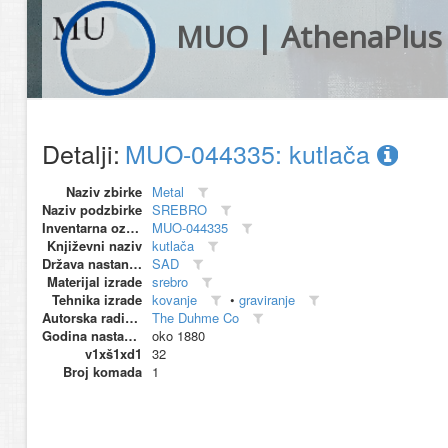
MUO | AthenaPlus
Detalji:
MUO-044335: kutlača
Naziv zbirke
Metal
Naziv podzbirke
SREBRO
Inventarna oznaka
MUO-044335
Književni naziv
kutlača
Država nastanka
SAD
Materijal izrade
srebro
Tehnika izrade
kovanje
•
graviranje
Autorska radionica (proizvođač)
The Duhme Co
Godina nastanka
oko 1880
v1xš1xd1
32
Broj komada
1