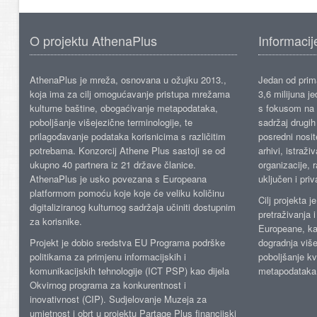
O projektu AthenaPlus
Informacij
AthenaPlus je mreža, osnovana u ožujku 2013.,
Jedan od prima
koja ima za cilj omogućavanje pristupa mrežama
3,6 milijuna j
kulturne baštine, obogaćivanje metapodataka,
s fokusom na s
poboljšanje višejezične terminologije, te
sadržaj drugih 
prilagođavanje podataka korisnicima s različitim
posredni nosite
potrebama. Konzorcij Athene Plus sastoji se od
arhivi, istraži
ukupno 40 partnera iz 21 države članice.
organizacije, 
AthenaPlus je usko povezana s Europeana
uključen i priv
platformom pomoću koje koje će veliku količinu
Cilj projekta 
digitaliziranog kulturnog sadržaja učiniti dostupnim
pretraživanja 
za korisnike.
Europeane, kao
Projekt je dobio sredstva EU Programa podrške
dogradnja više
politikama za primjenu informacijskih i
poboljšanje kv
komunikacijskih tehnologije (ICT PSP) kao dijela
metapodataka
Okvirnog programa za konkurentnost i
inovativnost (CIP). Sudjelovanje Muzeja za
umjetnost i obrt u projektu Partage Plus financijski