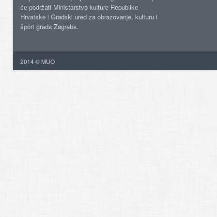
će podržati Ministarstvo kulture Republike
Hrvatske i Gradski ured za obrazovanje, kulturu i
šport grada Zagreba.
2014 © MUO