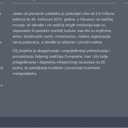
a
Jedan od primarnih zadataka je pridonijeti više od 3,6 milijuna
jedinica do 30. kolovoza 2015. godine, s fokusom na sadržaj
muzeja, ali također i na sadržaj drugih institucija koje su
neposredni ili posredni nositelji kulture, kao što su knjižnice,
arhivi, istraživački centri, ministarstva, vladine organizacije,
ko
razna poduzeća, a također je uključen i privatni sektor.
Cilj projekta je obogaćivanje i unaprjeđivanje pretraživanja i
pronalaženja željenog sadržaja Europeane, kao i što bolje
prilagođavanje i dogradnja višejezičnog tezaurusa na 25
za
jezika, te poboljšanje kvalitete i povećanje kvantitete
metapodataka.
 u