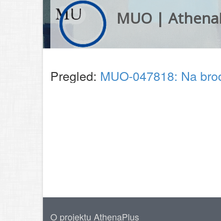
MUO | Athena
Pregled:
MUO-047818: Na brodu
O projektu AthenaPlus