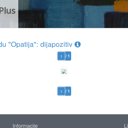
Plus
 "Opatija": dijapozitiv
/ 1
/ 1
Informacije
L