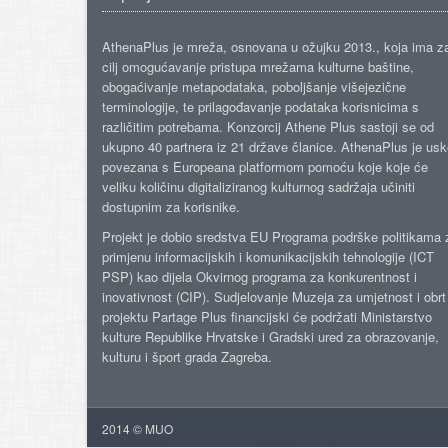
AthenaPlus je mreža, osnovana u ožujku 2013., koja ima z
cilj omogućavanje pristupa mrežama kulturne baštine,
obogaćivanje metapodataka, poboljšanje višejezične
terminologije, te prilagođavanje podataka korisnicima s
različitim potrebama. Konzorcij Athene Plus sastoji se od
ukupno 40 partnera iz 21 države članice. AthenaPlus je us
povezana s Europeana platformom pomoću koje koje će
veliku količinu digitaliziranog kulturnog sadržaja učiniti
dostupnim za korisnike.
Projekt je dobio sredstva EU Programa podrške politikama 
primjenu informacijskih i komunikacijskih tehnologije (ICT
PSP) kao dijela Okvirnog programa za konkurentnost i
inovativnost (CIP). Sudjelovanje Muzeja za umjetnost i obrt
projektu Partage Plus financijski će podržati Ministarstvo
kulture Republike Hrvatske i Gradski ured za obrazovanje,
kulturu i šport grada Zagreba.
2014 © MUO