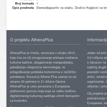
Broj komada
1
Opis predmeta
Stereodijapozitiv na staklu. Društvo Keglević na br
O projektu AthenaPlus
Informacij
AthenaPlus je mreža, osnovana u ožujku 2013.,
Jedan od prima
koja ima za cilj omogućavanje pristupa mrežama
3,6 milijuna j
kulturne baštine, obogaćivanje metapodataka,
s fokusom na s
poboljšanje višejezične terminologije, te
sadržaj drugih 
prilagođavanje podataka korisnicima s različitim
posredni nosite
potrebama. Konzorcij Athene Plus sastoji se od
arhivi, istraži
ukupno 40 partnera iz 21 države članice.
organizacije, 
AthenaPlus je usko povezana s Europeana
uključen i priv
platformom pomoću koje koje će veliku količinu
Cilj projekta 
digitaliziranog kulturnog sadržaja učiniti dostupnim
pretraživanja 
za korisnike.
Europeane, kao