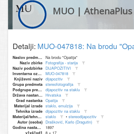
MUO | AthenaPlus
Detalji:
MUO-047818: Na brodu "Opati
Naslov predmeta
Na brodu "Opatija"
Naziv zbirke
Fotografija - starija
Naziv podzbirke
DIJAPOZITIVI
Inventarna oznaka
MUO-047818
Književni naziv
dijapozitiv
Grupa predmeta
stereofotografija
Podgrupa predmeta
dijapozitiv na staklu
Država nastanka
Hrvatska
Grad nastanka
Opatija
Materijal izrade
staklo, emulzija
Tehnika izrade
dijapozitiv na staklu
Materijal/tehnika
staklo
•
stereodijapozitiv
Autor (osoba)
Drašković, Karlo (Dragutin)
Godina nastanka
1897
v1xš1xd1
8 × 17