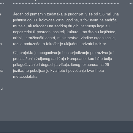
a
Jedan od primarnih zadataka je pridonijeti više od 3,6 milijuna
jedinica do 30. kolovoza 2015. godine, s fokusom na sadržaj
muzeja, ali također i na sadržaj drugih institucija koje su
neposredni ili posredni nositelji kulture, kao što su knjižnice,
arhivi, istraživački centri, ministarstva, vladine organizacije,
ko
razna poduzeća, a također je uključen i privatni sektor.
Cilj projekta je obogaćivanje i unaprjeđivanje pretraživanja i
pronalaženja željenog sadržaja Europeane, kao i što bolje
prilagođavanje i dogradnja višejezičnog tezaurusa na 25
za
jezika, te poboljšanje kvalitete i povećanje kvantitete
metapodataka.
 u