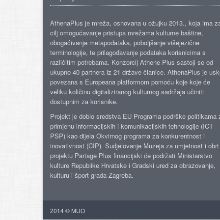
AthenaPlus je mreža, osnovana u ožujku 2013., koja ima z
cilj omogućavanje pristupa mrežama kulturne baštine,
obogaćivanje metapodataka, poboljšanje višejezične
terminologije, te prilagođavanje podataka korisnicima s
različitim potrebama. Konzorcij Athene Plus sastoji se od
ukupno 40 partnera iz 21 države članice. AthenaPlus je us
povezana s Europeana platformom pomoću koje koje će
veliku količinu digitaliziranog kulturnog sadržaja učiniti
dostupnim za korisnike.
Projekt je dobio sredstva EU Programa podrške politikama 
primjenu informacijskih i komunikacijskih tehnologije (ICT
PSP) kao dijela Okvirnog programa za konkurentnost i
inovativnost (CIP). Sudjelovanje Muzeja za umjetnost i obrt
projektu Partage Plus financijski će podržati Ministarstvo
kulture Republike Hrvatske i Gradski ured za obrazovanje,
kulturu i šport grada Zagreba.
2014 © MUO