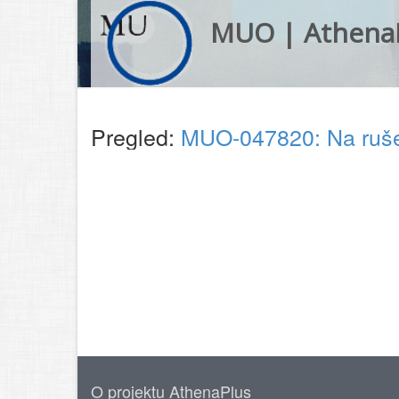
MUO | Athena
Pregled:
MUO-047820: Na rušev
O projektu AthenaPlus