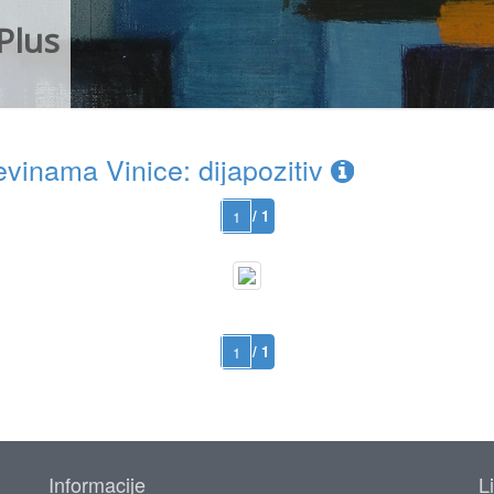
Plus
inama Vinice: dijapozitiv
/ 1
/ 1
Informacije
L