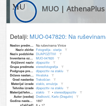
MUO | AthenaPlus
Detalji:
MUO-047820: Na ruševinama 
Naslov predmeta
Na ruševinama Vinice
Naziv zbirke
Fotografija - starija
Naziv podzbirke
DIJAPOZITIVI
Inventarna oznaka
MUO-047820
Književni naziv
dijapozitiv
Grupa predmeta
stereofotografija
Podgrupa predmeta
dijapozitiv na staklu
Država nastanka
Hrvatska
Grad nastanka
Trakošćan
Materijal izrade
staklo, emulzija
Tehnika izrade
dijapozitiv na staklu
Materijal/tehnika
staklo
•
stereodijapozitiv
Autor (osoba)
Drašković, Karlo (Dragutin)
Godina nastanka
1897
v1xš1xd1
8 × 17