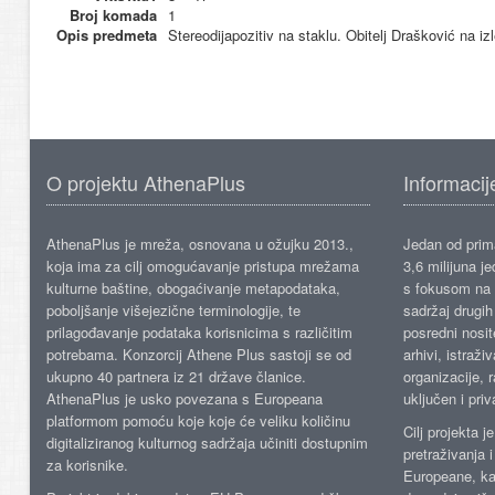
Broj komada
1
Opis predmeta
Stereodijapozitiv na staklu. Obitelj Drašković na iz
O projektu AthenaPlus
Informacij
AthenaPlus je mreža, osnovana u ožujku 2013.,
Jedan od prima
koja ima za cilj omogućavanje pristupa mrežama
3,6 milijuna j
kulturne baštine, obogaćivanje metapodataka,
s fokusom na s
poboljšanje višejezične terminologije, te
sadržaj drugih 
prilagođavanje podataka korisnicima s različitim
posredni nosite
potrebama. Konzorcij Athene Plus sastoji se od
arhivi, istraži
ukupno 40 partnera iz 21 države članice.
organizacije, 
AthenaPlus je usko povezana s Europeana
uključen i priv
platformom pomoću koje koje će veliku količinu
Cilj projekta 
digitaliziranog kulturnog sadržaja učiniti dostupnim
pretraživanja 
za korisnike.
Europeane, kao