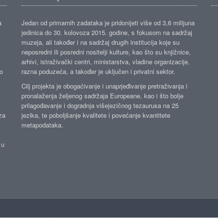
a
Jedan od primarnih zadataka je pridonijeti više od 3,6 milijuna
jedinica do 30. kolovoza 2015. godine, s fokusom na sadržaj
muzeja, ali također i na sadržaj drugih institucija koje su
neposredni ili posredni nositelji kulture, kao što su knjižnice,
arhivi, istraživački centri, ministarstva, vladine organizacije,
ko
razna poduzeća, a također je uključen i privatni sektor.
Cilj projekta je obogaćivanje i unaprjeđivanje pretraživanja i
pronalaženja željenog sadržaja Europeane, kao i što bolje
prilagođavanje i dogradnja višejezičnog tezaurusa na 25
za
jezika, te poboljšanje kvalitete i povećanje kvantitete
metapodataka.
 u