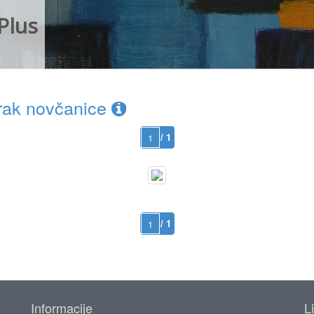
Plus
rak novčanice
/ 1
/ 1
Informacije
L