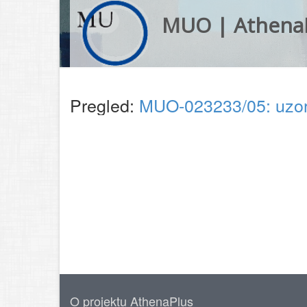
MUO | Athena
Pregled:
MUO-023233/05: uzo
O projektu AthenaPlus