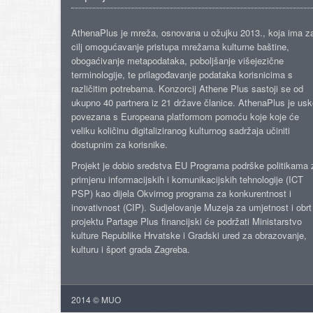
AthenaPlus je mreža, osnovana u ožujku 2013., koja ima z
cilj omogućavanje pristupa mrežama kulturne baštine,
obogaćivanje metapodataka, poboljšanje višejezične
terminologije, te prilagođavanje podataka korisnicima s
različitim potrebama. Konzorcij Athene Plus sastoji se od
ukupno 40 partnera iz 21 države članice. AthenaPlus je us
povezana s Europeana platformom pomoću koje koje će
veliku količinu digitaliziranog kulturnog sadržaja učiniti
dostupnim za korisnike.
Projekt je dobio sredstva EU Programa podrške politikama 
primjenu informacijskih i komunikacijskih tehnologije (ICT
PSP) kao dijela Okvirnog programa za konkurentnost i
inovativnost (CIP). Sudjelovanje Muzeja za umjetnost i obrt
projektu Partage Plus financijski će podržati Ministarstvo
kulture Republike Hrvatske i Gradski ured za obrazovanje,
kulturu i šport grada Zagreba.
2014 © MUO