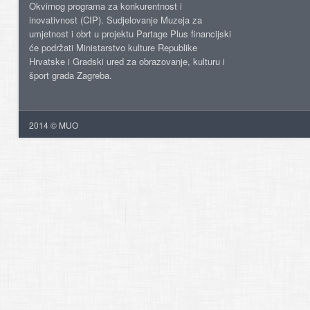
Okvirnog programa za konkurentnost i
inovativnost (CIP). Sudjelovanje Muzeja za
umjetnost i obrt u projektu Partage Plus financijski
će podržati Ministarstvo kulture Republike
Hrvatske i Gradski ured za obrazovanje, kulturu i
šport grada Zagreba.
2014 © MUO