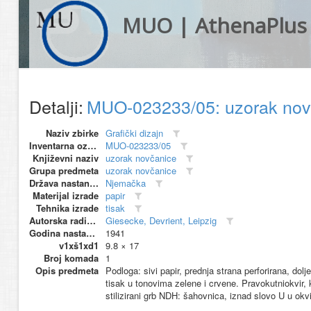
MUO | AthenaPlus
Detalji:
MUO-023233/05: uzorak no
Naziv zbirke
Grafički dizajn
Inventarna oznaka
MUO-023233/05
Književni naziv
uzorak novčanice
Grupa predmeta
uzorak novčanice
Država nastanka
Njemačka
Materijal izrade
papir
Tehnika izrade
tisak
Autorska radionica (proizvođač)
Giesecke, Devrient, Leipzig
Godina nastanka
1941
v1xš1xd1
9.8 × 17
Broj komada
1
Opis predmeta
Podloga: sivi papir, prednja strana perforirana, do
tisak u tonovima zelene i crvene. Pravokutniokvir, 
stilizirani grb NDH: šahovnica, iznad slovo U u okvi