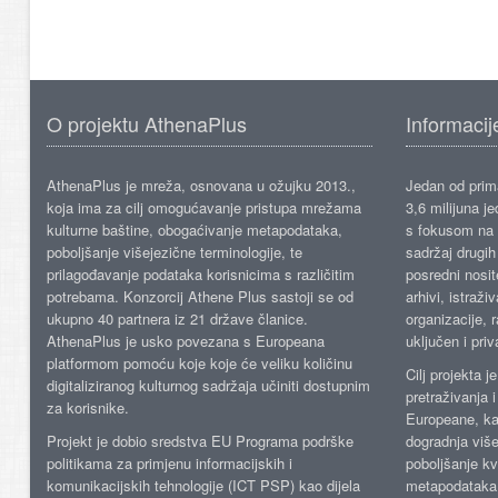
O projektu AthenaPlus
Informacij
AthenaPlus je mreža, osnovana u ožujku 2013.,
Jedan od prima
koja ima za cilj omogućavanje pristupa mrežama
3,6 milijuna j
kulturne baštine, obogaćivanje metapodataka,
s fokusom na s
poboljšanje višejezične terminologije, te
sadržaj drugih 
prilagođavanje podataka korisnicima s različitim
posredni nosite
potrebama. Konzorcij Athene Plus sastoji se od
arhivi, istraži
ukupno 40 partnera iz 21 države članice.
organizacije, 
AthenaPlus je usko povezana s Europeana
uključen i priv
platformom pomoću koje koje će veliku količinu
Cilj projekta 
digitaliziranog kulturnog sadržaja učiniti dostupnim
pretraživanja 
za korisnike.
Europeane, kao
Projekt je dobio sredstva EU Programa podrške
dogradnja više
politikama za primjenu informacijskih i
poboljšanje kv
komunikacijskih tehnologije (ICT PSP) kao dijela
metapodataka