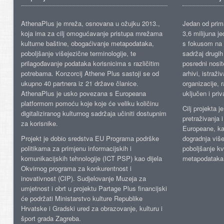
AthenaPlus je mreža, osnovana u ožujku 2013.,
Jedan od prima
koja ima za cilj omogućavanje pristupa mrežama
3,6 milijuna j
kulturne baštine, obogaćivanje metapodataka,
s fokusom na s
poboljšanje višejezične terminologije, te
sadržaj drugih 
prilagođavanje podataka korisnicima s različitim
posredni nosite
potrebama. Konzorcij Athene Plus sastoji se od
arhivi, istraži
ukupno 40 partnera iz 21 države članice.
organizacije, 
AthenaPlus je usko povezana s Europeana
uključen i priv
platformom pomoću koje koje će veliku količinu
Cilj projekta 
digitaliziranog kulturnog sadržaja učiniti dostupnim
pretraživanja 
za korisnike.
Europeane, kao
Projekt je dobio sredstva EU Programa podrške
dogradnja više
politikama za primjenu informacijskih i
poboljšanje kv
komunikacijskih tehnologije (ICT PSP) kao dijela
metapodataka
Okvirnog programa za konkurentnost i
inovativnost (CIP). Sudjelovanje Muzeja za
umjetnost i obrt u projektu Partage Plus financijski
će podržati Ministarstvo kulture Republike
Hrvatske i Gradski ured za obrazovanje, kulturu i
šport grada Zagreba.