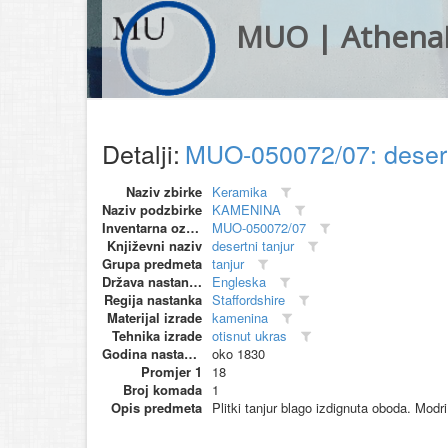
MUO | Athena
Detalji:
MUO-050072/07: desert
Naziv zbirke
Keramika
Naziv podzbirke
KAMENINA
Inventarna oznaka
MUO-050072/07
Književni naziv
desertni tanjur
Grupa predmeta
tanjur
Država nastanka
Engleska
Regija nastanka
Staffordshire
Materijal izrade
kamenina
Tehnika izrade
otisnut ukras
Godina nastanka
oko 1830
Promjer 1
18
Broj komada
1
Opis predmeta
Plitki tanjur blago izdignuta oboda. Modr