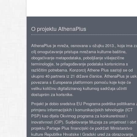
O projektu AthenaPlus
AthenaPlus je mreža, osnovana u ožujku 2013., koja ima z
cilj omogućavanje pristupa mrežama kulturne baštine,
obogaćivanje metapodataka, poboljšanje višejezične
terminologije, te prilagođavanje podataka korisnicima s
različitim potrebama. Konzorcij Athene Plus sastoji se od
ukupno 40 partnera iz 21 države članice. AthenaPlus je us
povezana s Europeana platformom pomoću koje koje će
veliku količinu digitaliziranog kulturnog sadržaja učiniti
dostupnim za korisnike.
Projekt je dobio sredstva EU Programa podrške politikama 
primjenu informacijskih i komunikacijskih tehnologije (ICT
PSP) kao dijela Okvirnog programa za konkurentnost i
inovativnost (CIP). Sudjelovanje Muzeja za umjetnost i obrt
projektu Partage Plus financijski će podržati Ministarstvo
kulture Republike Hrvatske i Gradski ured za obrazovanje,