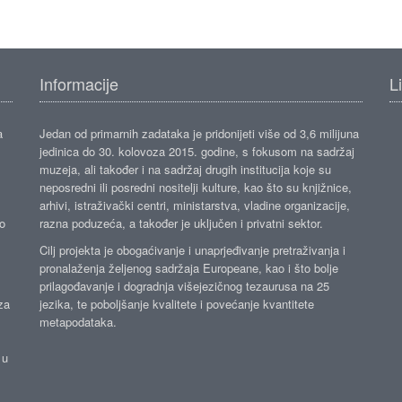
Informacije
L
a
Jedan od primarnih zadataka je pridonijeti više od 3,6 milijuna
jedinica do 30. kolovoza 2015. godine, s fokusom na sadržaj
muzeja, ali također i na sadržaj drugih institucija koje su
neposredni ili posredni nositelji kulture, kao što su knjižnice,
arhivi, istraživački centri, ministarstva, vladine organizacije,
ko
razna poduzeća, a također je uključen i privatni sektor.
Cilj projekta je obogaćivanje i unaprjeđivanje pretraživanja i
pronalaženja željenog sadržaja Europeane, kao i što bolje
prilagođavanje i dogradnja višejezičnog tezaurusa na 25
za
jezika, te poboljšanje kvalitete i povećanje kvantitete
metapodataka.
 u