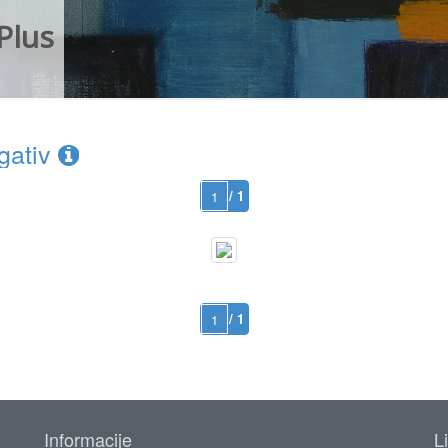
Plus
gativ
/ 1
/ 1
Informacije
L