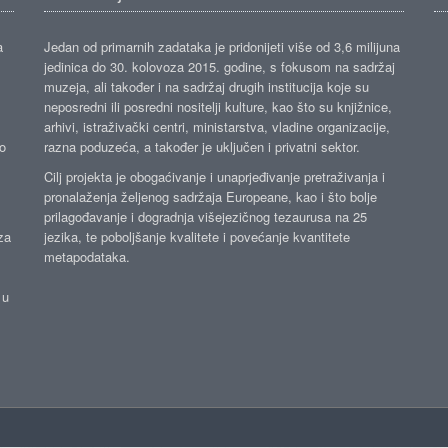
a
Jedan od primarnih zadataka je pridonijeti više od 3,6 milijuna
jedinica do 30. kolovoza 2015. godine, s fokusom na sadržaj
muzeja, ali također i na sadržaj drugih institucija koje su
neposredni ili posredni nositelji kulture, kao što su knjižnice,
arhivi, istraživački centri, ministarstva, vladine organizacije,
ko
razna poduzeća, a također je uključen i privatni sektor.
Cilj projekta je obogaćivanje i unaprjeđivanje pretraživanja i
pronalaženja željenog sadržaja Europeane, kao i što bolje
prilagođavanje i dogradnja višejezičnog tezaurusa na 25
za
jezika, te poboljšanje kvalitete i povećanje kvantitete
metapodataka.
 u