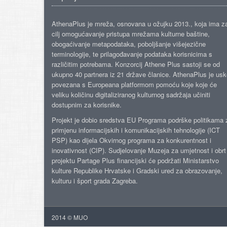
AthenaPlus je mreža, osnovana u ožujku 2013., koja ima z
cilj omogućavanje pristupa mrežama kulturne baštine,
obogaćivanje metapodataka, poboljšanje višejezične
terminologije, te prilagođavanje podataka korisnicima s
različitim potrebama. Konzorcij Athene Plus sastoji se od
ukupno 40 partnera iz 21 države članice. AthenaPlus je us
povezana s Europeana platformom pomoću koje koje će
veliku količinu digitaliziranog kulturnog sadržaja učiniti
dostupnim za korisnike.
Projekt je dobio sredstva EU Programa podrške politikama 
primjenu informacijskih i komunikacijskih tehnologije (ICT
PSP) kao dijela Okvirnog programa za konkurentnost i
inovativnost (CIP). Sudjelovanje Muzeja za umjetnost i obrt
projektu Partage Plus financijski će podržati Ministarstvo
kulture Republike Hrvatske i Gradski ured za obrazovanje,
kulturu i šport grada Zagreba.
2014 © MUO