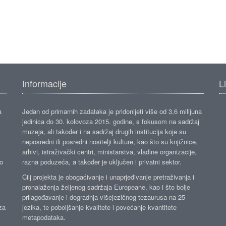
Informacije
L
a
Jedan od primarnih zadataka je pridonijeti više od 3,6 milijuna
jedinica do 30. kolovoza 2015. godine, s fokusom na sadržaj
muzeja, ali također i na sadržaj drugih institucija koje su
neposredni ili posredni nositelji kulture, kao što su knjižnice,
arhivi, istraživački centri, ministarstva, vladine organizacije,
ko
razna poduzeća, a također je uključen i privatni sektor.
Cilj projekta je obogaćivanje i unaprjeđivanje pretraživanja i
pronalaženja željenog sadržaja Europeane, kao i što bolje
prilagođavanje i dogradnja višejezičnog tezaurusa na 25
za
jezika, te poboljšanje kvalitete i povećanje kvantitete
metapodataka.