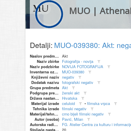
MUO | Athena
Detalji:
MUO-039380: Akt: neg
Naslov predmeta
Akt
Naziv zbirke
Fotografija - novija
Naziv podzbirke
NOVIJA FOTOGRAFIJA
Inventarna oznaka
MUO-039380
Književni naziv
negativ
Dodatak nazivu
fotografski negativ
Grupa predmeta
Akt
Podgrupa predmeta
ženski akt
Država nastanka
Hrvatska
Materijal izrade
celuloid
•
filmska vrpca
Tehnika izrade
filmski negativ
Materijal/tehnika
crno bijeli filmski negativ
Autor (osoba)
Pavić, Milan
Autorska radionica (proizvođač)
FG. Atelier Centra za kulturu i informaci
Stoljeće nastanka
20