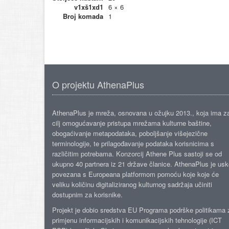
v1xš1xd1
6 × 6
Broj komada
1
O projektu AthenaPlus
AthenaPlus je mreža, osnovana u ožujku 2013., koja ima z
cilj omogućavanje pristupa mrežama kulturne baštine,
obogaćivanje metapodataka, poboljšanje višejezične
terminologije, te prilagođavanje podataka korisnicima s
različitim potrebama. Konzorcij Athene Plus sastoji se od
ukupno 40 partnera iz 21 države članice. AthenaPlus je us
povezana s Europeana platformom pomoću koje koje će
veliku količinu digitaliziranog kulturnog sadržaja učiniti
dostupnim za korisnike.
Projekt je dobio sredstva EU Programa podrške politikama 
primjenu informacijskih i komunikacijskih tehnologije (ICT