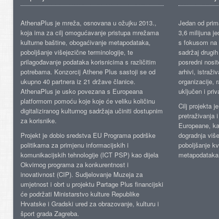
AthenaPlus je mreža, osnovana u ožujku 2013.,
Jedan od prima
koja ima za cilj omogućavanje pristupa mrežama
3,6 milijuna j
kulturne baštine, obogaćivanje metapodataka,
s fokusom na s
poboljšanje višejezične terminologije, te
sadržaj drugih 
prilagođavanje podataka korisnicima s različitim
posredni nosite
potrebama. Konzorcij Athene Plus sastoji se od
arhivi, istraži
ukupno 40 partnera iz 21 države članice.
organizacije, 
AthenaPlus je usko povezana s Europeana
uključen i priv
platformom pomoću koje koje će veliku količinu
Cilj projekta 
digitaliziranog kulturnog sadržaja učiniti dostupnim
pretraživanja 
za korisnike.
Europeane, kao
Projekt je dobio sredstva EU Programa podrške
dogradnja više
politikama za primjenu informacijskih i
poboljšanje kv
komunikacijskih tehnologije (ICT PSP) kao dijela
metapodataka
Okvirnog programa za konkurentnost i
inovativnost (CIP). Sudjelovanje Muzeja za
umjetnost i obrt u projektu Partage Plus financijski
će podržati Ministarstvo kulture Republike
Hrvatske i Gradski ured za obrazovanje, kulturu i
šport grada Zagreba.