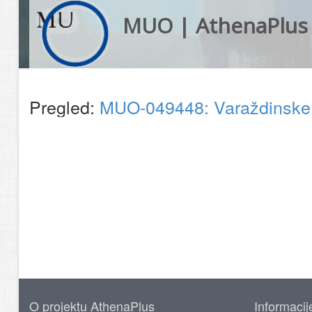
MUO | AthenaPlus
Pregled:
MUO-049448: Varaždinske to
O projektu AthenaPlus
Informacij