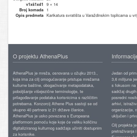
v1xš1xd1
9 × 14
Broj komada
1
Opis predmeta
Karikatura svratišta u Varaždinskim toplicama u v
O projektu AthenaPlus
Informacij
AthenaPlus je mreža, osnovana u ožujku 2013.,
Jedan od prima
koja ima za cilj omogućavanje pristupa mrežama
3,6 milijuna j
kulturne baštine, obogaćivanje metapodataka,
s fokusom na s
poboljšanje višejezične terminologije, te
sadržaj drugih 
prilagođavanje podataka korisnicima s različitim
posredni nosite
potrebama. Konzorcij Athene Plus sastoji se od
arhivi, istraži
ukupno 40 partnera iz 21 države članice.
organizacije, 
AthenaPlus je usko povezana s Europeana
uključen i priv
platformom pomoću koje koje će veliku količinu
Cilj projekta 
digitaliziranog kulturnog sadržaja učiniti dostupnim
pretraživanja 
za korisnike.