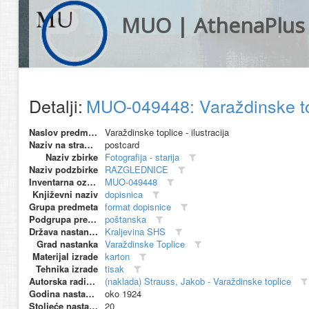
MUO | AthenaPlus
Detalji:
MUO-049448: Varaždinske topl
Naslov predmeta
Varaždinske toplice - ilustracija
Naziv na stranom jeziku
postcard
Naziv zbirke
Fotografija - starija
Naziv podzbirke
RAZGLEDNICE
Inventarna oznaka
MUO-049448
Književni naziv
dopisnica
Grupa predmeta
format dopisnice
Podgrupa predmeta
poštanska
Država nastanka
Kraljevina SHS
Grad nastanka
Varaždinske Toplice
Materijal izrade
karton
Tehnika izrade
tisak
Autorska radionica (proizvođač)
(naklada) Strauss, Jakob - Varaždinske toplice
Godina nastanka
oko 1924
Stoljeće nastanka
20