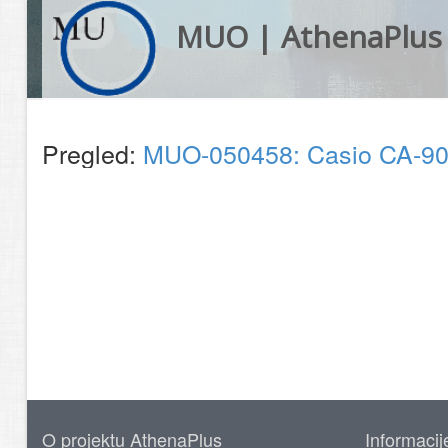
MUO | AthenaPlus
Pregled:
MUO-050458: Casio CA-901
O projektu AthenaPlus
Informacij