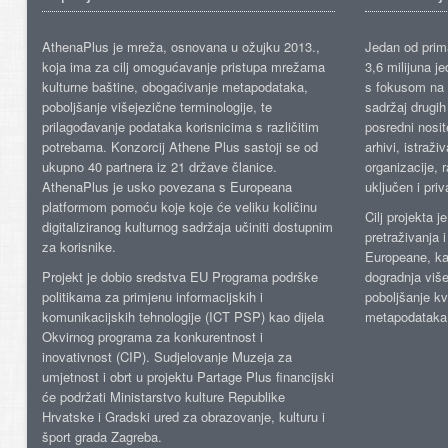
AthenaPlus je mreža, osnovana u ožujku 2013.,
Jedan od prima
koja ima za cilj omogućavanje pristupa mrežama
3,6 milijuna j
kulturne baštine, obogaćivanje metapodataka,
s fokusom na s
poboljšanje višejezične terminologije, te
sadržaj drugih 
prilagođavanje podataka korisnicima s različitim
posredni nosite
potrebama. Konzorcij Athene Plus sastoji se od
arhivi, istraži
ukupno 40 partnera iz 21 države članice.
organizacije, 
AthenaPlus je usko povezana s Europeana
uključen i priv
platformom pomoću koje koje će veliku količinu
Cilj projekta 
digitaliziranog kulturnog sadržaja učiniti dostupnim
pretraživanja 
za korisnike.
Europeane, kao
Projekt je dobio sredstva EU Programa podrške
dogradnja više
politikama za primjenu informacijskih i
poboljšanje kv
komunikacijskih tehnologije (ICT PSP) kao dijela
metapodataka
Okvirnog programa za konkurentnost i
inovativnost (CIP). Sudjelovanje Muzeja za
umjetnost i obrt u projektu Partage Plus financijski
će podržati Ministarstvo kulture Republike
Hrvatske i Gradski ured za obrazovanje, kulturu i
šport grada Zagreba.