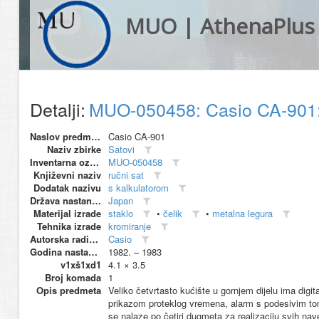
MUO | AthenaPlus
Detalji:
MUO-050458: Casio CA-901:
Naslov predmeta
Casio CA-901
Naziv zbirke
Satovi
Inventarna oznaka
MUO-050458
Književni naziv
ručni sat
Dodatak nazivu
s kalkulatorom
Država nastanka
Japan
Materijal izrade
staklo
•
čelik
•
metalna legura
Tehnika izrade
kromiranje
Autorska radionica (proizvođač)
Casio
Godina nastanka
1982. – 1983
v1xš1xd1
4.1 × 3.5
Broj komada
1
Opis predmeta
Veliko četvrtasto kućište u gornjem dijelu ima digi
prikazom proteklog vremena, alarm s podesivim tonom
se nalaze po četiri dugmeta za realizaciju svih nave