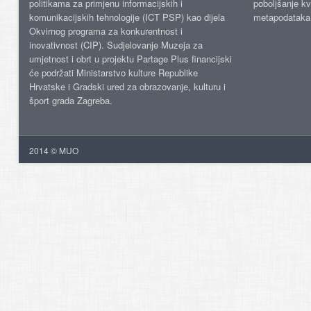
politikama za primjenu informacijskih i
poboljšanje kv
komunikacijskih tehnologije (ICT PSP) kao dijela
metapodataka
Okvirnog programa za konkurentnost i
inovativnost (CIP). Sudjelovanje Muzeja za
umjetnost i obrt u projektu Partage Plus financijski
će podržati Ministarstvo kulture Republike
Hrvatske i Gradski ured za obrazovanje, kulturu i
šport grada Zagreba.
2014 © MUO