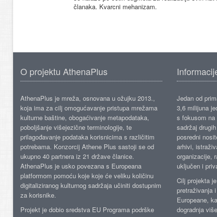
članaka. Kvarcni mehanizam.
O projektu AthenaPlus
Informacij
AthenaPlus je mreža, osnovana u ožujku 2013.,
Jedan od prima
koja ima za cilj omogućavanje pristupa mrežama
3,6 milijuna j
kulturne baštine, obogaćivanje metapodataka,
s fokusom na s
poboljšanje višejezične terminologije, te
sadržaj drugih 
prilagođavanje podataka korisnicima s različitim
posredni nosite
potrebama. Konzorcij Athene Plus sastoji se od
arhivi, istraži
ukupno 40 partnera iz 21 države članice.
organizacije, 
AthenaPlus je usko povezana s Europeana
uključen i priv
platformom pomoću koje koje će veliku količinu
Cilj projekta 
digitaliziranog kulturnog sadržaja učiniti dostupnim
pretraživanja 
za korisnike.
Europeane, kao
Projekt je dobio sredstva EU Programa podrške
dogradnja više