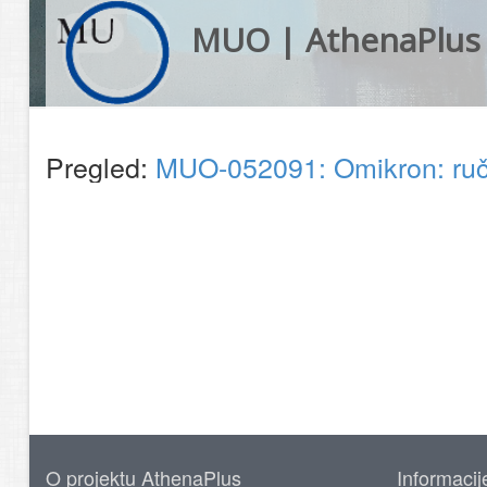
MUO | AthenaPlus
Pregled:
MUO-052091: Omikron: ruč
O projektu AthenaPlus
Informacij