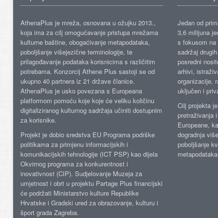
AthenaPlus je mreža, osnovana u ožujku 2013.,
Jedan od prima
koja ima za cilj omogućavanje pristupa mrežama
3,6 milijuna j
kulturne baštine, obogaćivanje metapodataka,
s fokusom na s
poboljšanje višejezične terminologije, te
sadržaj drugih 
prilagođavanje podataka korisnicima s različitim
posredni nosite
potrebama. Konzorcij Athene Plus sastoji se od
arhivi, istraži
ukupno 40 partnera iz 21 države članice.
organizacije, 
AthenaPlus je usko povezana s Europeana
uključen i priv
platformom pomoću koje koje će veliku količinu
Cilj projekta 
digitaliziranog kulturnog sadržaja učiniti dostupnim
pretraživanja 
za korisnike.
Europeane, kao
Projekt je dobio sredstva EU Programa podrške
dogradnja više
politikama za primjenu informacijskih i
poboljšanje kv
komunikacijskih tehnologije (ICT PSP) kao dijela
metapodataka
Okvirnog programa za konkurentnost i
inovativnost (CIP). Sudjelovanje Muzeja za
umjetnost i obrt u projektu Partage Plus financijski
će podržati Ministarstvo kulture Republike
Hrvatske i Gradski ured za obrazovanje, kulturu i
šport grada Zagreba.