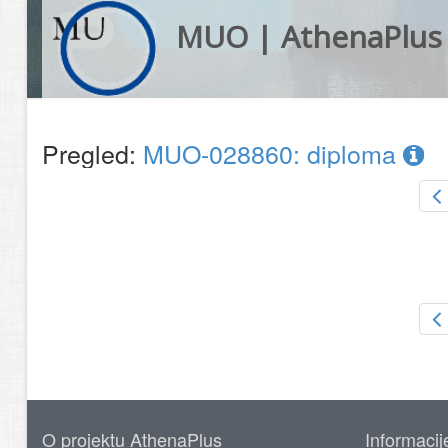
MUO | AthenaPlus
Pregled:
MUO-028860: diploma
O projektu AthenaPlus
Informacij