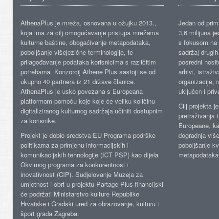
AthenaPlus je mreža, osnovana u ožujku 2013.,
Jedan od prima
koja ima za cilj omogućavanje pristupa mrežama
3,6 milijuna j
kulturne baštine, obogaćivanje metapodataka,
s fokusom na s
poboljšanje višejezične terminologije, te
sadržaj drugih 
prilagođavanje podataka korisnicima s različitim
posredni nosite
potrebama. Konzorcij Athene Plus sastoji se od
arhivi, istraži
ukupno 40 partnera iz 21 države članice.
organizacije, 
AthenaPlus je usko povezana s Europeana
uključen i priv
platformom pomoću koje koje će veliku količinu
Cilj projekta 
digitaliziranog kulturnog sadržaja učiniti dostupnim
pretraživanja 
za korisnike.
Europeane, kao
Projekt je dobio sredstva EU Programa podrške
dogradnja više
politikama za primjenu informacijskih i
poboljšanje kv
komunikacijskih tehnologije (ICT PSP) kao dijela
metapodataka
Okvirnog programa za konkurentnost i
inovativnost (CIP). Sudjelovanje Muzeja za
umjetnost i obrt u projektu Partage Plus financijski
će podržati Ministarstvo kulture Republike
Hrvatske i Gradski ured za obrazovanje, kulturu i
šport grada Zagreba.