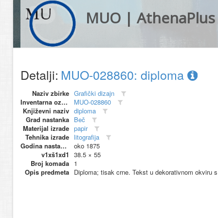
MUO | AthenaPlus
Detalji:
MUO-028860: diploma
Naziv zbirke
Grafički dizajn
Inventarna oznaka
MUO-028860
Književni naziv
diploma
Grad nastanka
Beč
Materijal izrade
papir
Tehnika izrade
litografija
Godina nastanka
oko 1875
v1xš1xd1
38.5 × 55
Broj komada
1
Opis predmeta
Diploma; tisak crne. Tekst u dekorativnom okviru s