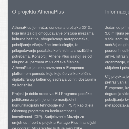
O projektu AthenaPlus
Informacij
AthenaPlus je mreža, osnovana u ožujku 2013.,
Jedan od prima
koja ima za cilj omogućavanje pristupa mrežama
3,6 milijuna j
kulturne baštine, obogaćivanje metapodataka,
s fokusom na s
poboljšanje višejezične terminologije, te
sadržaj drugih 
prilagođavanje podataka korisnicima s različitim
posredni nosite
potrebama. Konzorcij Athene Plus sastoji se od
arhivi, istraži
ukupno 40 partnera iz 21 države članice.
organizacije, 
AthenaPlus je usko povezana s Europeana
uključen i priv
platformom pomoću koje koje će veliku količinu
Cilj projekta 
digitaliziranog kulturnog sadržaja učiniti dostupnim
pretraživanja 
za korisnike.
Europeane, kao
Projekt je dobio sredstva EU Programa podrške
dogradnja više
politikama za primjenu informacijskih i
poboljšanje kv
komunikacijskih tehnologije (ICT PSP) kao dijela
metapodataka
Okvirnog programa za konkurentnost i
inovativnost (CIP). Sudjelovanje Muzeja za
umjetnost i obrt u projektu Partage Plus financijski
će podržati Ministarstvo kulture Republike