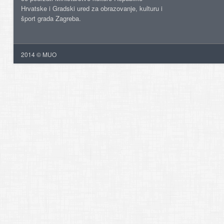
Hrvatske i Gradski ured za obrazovanje, kulturu i
šport grada Zagreba.
2014 © MUO