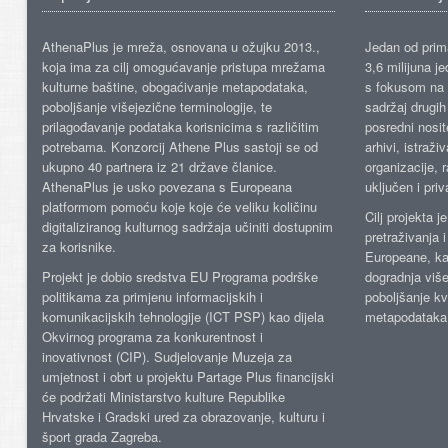
AthenaPlus je mreža, osnovana u ožujku 2013.,
Jedan od prima
koja ima za cilj omogućavanje pristupa mrežama
3,6 milijuna j
kulturne baštine, obogaćivanje metapodataka,
s fokusom na s
poboljšanje višejezične terminologije, te
sadržaj drugih 
prilagođavanje podataka korisnicima s različitim
posredni nosite
potrebama. Konzorcij Athene Plus sastoji se od
arhivi, istraži
ukupno 40 partnera iz 21 države članice.
organizacije, 
AthenaPlus je usko povezana s Europeana
uključen i priv
platformom pomoću koje koje će veliku količinu
Cilj projekta 
digitaliziranog kulturnog sadržaja učiniti dostupnim
pretraživanja 
za korisnike.
Europeane, kao
Projekt je dobio sredstva EU Programa podrške
dogradnja više
politikama za primjenu informacijskih i
poboljšanje kv
komunikacijskih tehnologije (ICT PSP) kao dijela
metapodataka
Okvirnog programa za konkurentnost i
inovativnost (CIP). Sudjelovanje Muzeja za
umjetnost i obrt u projektu Partage Plus financijski
će podržati Ministarstvo kulture Republike
Hrvatske i Gradski ured za obrazovanje, kulturu i
šport grada Zagreba.