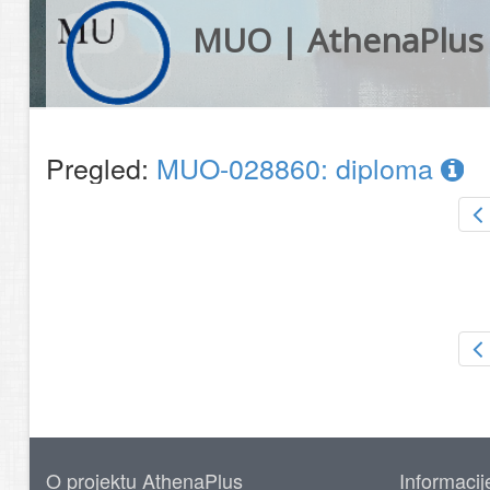
MUO | AthenaPlus
Pregled:
MUO-028860: diploma
O projektu AthenaPlus
Informacij