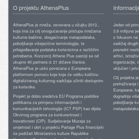
O projektu AthenaPlus
Informacij
AthenaPlus je mreža, osnovana u ožujku 2013.,
Jedan od prima
koja ima za cilj omogućavanje pristupa mrežama
3,6 milijuna j
kulturne baštine, obogaćivanje metapodataka,
s fokusom na s
poboljšanje višejezične terminologije, te
sadržaj drugih 
prilagođavanje podataka korisnicima s različitim
posredni nosite
potrebama. Konzorcij Athene Plus sastoji se od
arhivi, istraži
ukupno 40 partnera iz 21 države članice.
organizacije, 
AthenaPlus je usko povezana s Europeana
uključen i priv
platformom pomoću koje koje će veliku količinu
Cilj projekta 
digitaliziranog kulturnog sadržaja učiniti dostupnim
pretraživanja 
za korisnike.
Europeane, kao
Projekt je dobio sredstva EU Programa podrške
dogradnja više
politikama za primjenu informacijskih i
poboljšanje kv
komunikacijskih tehnologije (ICT PSP) kao dijela
metapodataka
Okvirnog programa za konkurentnost i
inovativnost (CIP). Sudjelovanje Muzeja za
umjetnost i obrt u projektu Partage Plus financijski
će podržati Ministarstvo kulture Republike