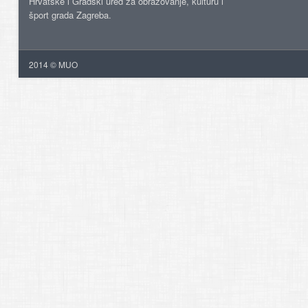
Hrvatske i Gradski ured za obrazovanje, kulturu i
šport grada Zagreba.
2014 © MUO