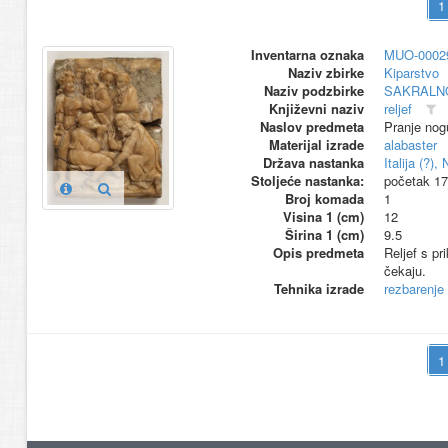
Inventarna oznaka
MUO-0002
Naziv zbirke
Kiparstvo
Naziv podzbirke
SAKRALN
Književni naziv
reljef
Naslov predmeta
Pranje nog
Materijal izrade
alabaster
Država nastanka
Italija (?)
Stoljeće nastanka:
početak 17
Broj komada
1
Visina 1 (cm)
12
Širina 1 (cm)
9.5
Opis predmeta
Reljef s pr
čekaju.
Tehnika izrade
rezbarenje