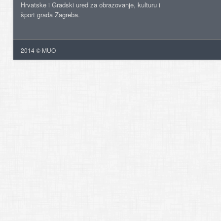
Hrvatske i Gradski ured za obrazovanje, kulturu i
šport grada Zagreba.
2014 © MUO