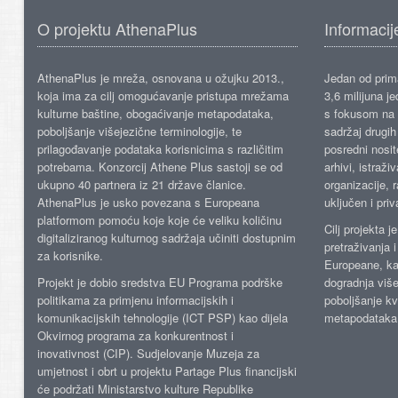
O projektu AthenaPlus
Informacij
AthenaPlus je mreža, osnovana u ožujku 2013.,
Jedan od prima
koja ima za cilj omogućavanje pristupa mrežama
3,6 milijuna j
kulturne baštine, obogaćivanje metapodataka,
s fokusom na s
poboljšanje višejezične terminologije, te
sadržaj drugih 
prilagođavanje podataka korisnicima s različitim
posredni nosite
potrebama. Konzorcij Athene Plus sastoji se od
arhivi, istraži
ukupno 40 partnera iz 21 države članice.
organizacije, 
AthenaPlus je usko povezana s Europeana
uključen i priv
platformom pomoću koje koje će veliku količinu
Cilj projekta 
digitaliziranog kulturnog sadržaja učiniti dostupnim
pretraživanja 
za korisnike.
Europeane, kao
Projekt je dobio sredstva EU Programa podrške
dogradnja više
politikama za primjenu informacijskih i
poboljšanje kv
komunikacijskih tehnologije (ICT PSP) kao dijela
metapodataka
Okvirnog programa za konkurentnost i
inovativnost (CIP). Sudjelovanje Muzeja za
umjetnost i obrt u projektu Partage Plus financijski
će podržati Ministarstvo kulture Republike