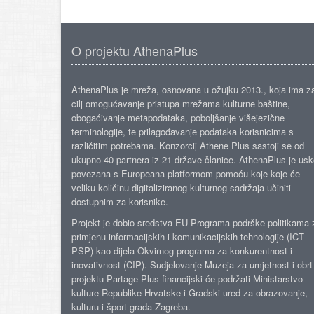
O projektu AthenaPlus
AthenaPlus je mreža, osnovana u ožujku 2013., koja ima z
cilj omogućavanje pristupa mrežama kulturne baštine,
obogaćivanje metapodataka, poboljšanje višejezične
terminologije, te prilagođavanje podataka korisnicima s
različitim potrebama. Konzorcij Athene Plus sastoji se od
ukupno 40 partnera iz 21 države članice. AthenaPlus je us
povezana s Europeana platformom pomoću koje koje će
veliku količinu digitaliziranog kulturnog sadržaja učiniti
dostupnim za korisnike.
Projekt je dobio sredstva EU Programa podrške politikama 
primjenu informacijskih i komunikacijskih tehnologije (ICT
PSP) kao dijela Okvirnog programa za konkurentnost i
inovativnost (CIP). Sudjelovanje Muzeja za umjetnost i obrt
projektu Partage Plus financijski će podržati Ministarstvo
kulture Republike Hrvatske i Gradski ured za obrazovanje,
kulturu i šport grada Zagreba.