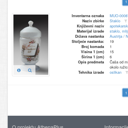
Inventarna oznaka
MUO-0008
Naziv zbirke
Staklo
Književni naziv
apotekars
Materijal izrade
staklo, mli
Država nastanka
Austrija /
Stoljeće nastanka:
19
Broj komada
1
Visina 1 (cm)
15
Širina 1 (cm)
6
Opis predmeta
Čaša od mli
okolo ruži
Tehnika izrade
oslikan
O projektu AthenaPlus
Informacij