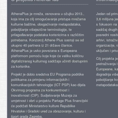
AthenaPlus je mreža, osnovana u ožujku 2013.,
Jedan od prima
koja ima za cilj omogućavanje pristupa mrežama
3,6 milijuna j
kulturne baštine, obogaćivanje metapodataka,
s fokusom na s
poboljšanje višejezične terminologije, te
sadržaj drugih 
prilagođavanje podataka korisnicima s različitim
posredni nosite
potrebama. Konzorcij Athene Plus sastoji se od
arhivi, istraži
ukupno 40 partnera iz 21 države članice.
organizacije, 
AthenaPlus je usko povezana s Europeana
uključen i priv
platformom pomoću koje koje će veliku količinu
Cilj projekta 
digitaliziranog kulturnog sadržaja učiniti dostupnim
pretraživanja 
za korisnike.
Europeane, kao
Projekt je dobio sredstva EU Programa podrške
dogradnja više
politikama za primjenu informacijskih i
poboljšanje kv
komunikacijskih tehnologije (ICT PSP) kao dijela
metapodataka
Okvirnog programa za konkurentnost i
inovativnost (CIP). Sudjelovanje Muzeja za
umjetnost i obrt u projektu Partage Plus financijski
će podržati Ministarstvo kulture Republike
Hrvatske i Gradski ured za obrazovanje, kulturu i
šport grada Zagreba.