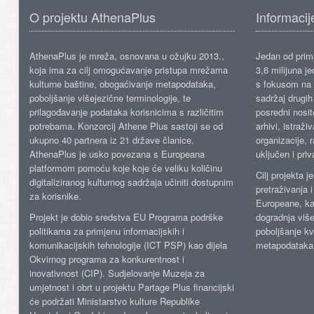
O projektu AthenaPlus
Informacij
AthenaPlus je mreža, osnovana u ožujku 2013.,
Jedan od prima
koja ima za cilj omogućavanje pristupa mrežama
3,6 milijuna j
kulturne baštine, obogaćivanje metapodataka,
s fokusom na s
poboljšanje višejezične terminologije, te
sadržaj drugih 
prilagođavanje podataka korisnicima s različitim
posredni nosite
potrebama. Konzorcij Athene Plus sastoji se od
arhivi, istraži
ukupno 40 partnera iz 21 države članice.
organizacije, 
AthenaPlus je usko povezana s Europeana
uključen i priv
platformom pomoću koje koje će veliku količinu
Cilj projekta 
digitaliziranog kulturnog sadržaja učiniti dostupnim
pretraživanja 
za korisnike.
Europeane, kao
Projekt je dobio sredstva EU Programa podrške
dogradnja više
politikama za primjenu informacijskih i
poboljšanje kv
komunikacijskih tehnologije (ICT PSP) kao dijela
metapodataka
Okvirnog programa za konkurentnost i
inovativnost (CIP). Sudjelovanje Muzeja za
umjetnost i obrt u projektu Partage Plus financijski
će podržati Ministarstvo kulture Republike