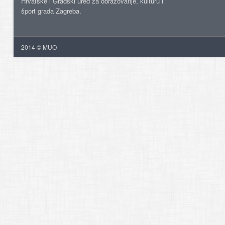
Hrvatske i Gradski ured za obrazovanje, kulturu i
šport grada Zagreba.
2014 © MUO