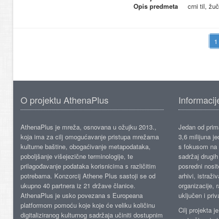
Opis predmeta
crni til, ž
O projektu AthenaPlus
Informacij
AthenaPlus je mreža, osnovana u ožujku 2013.,
Jedan od prima
koja ima za cilj omogućavanje pristupa mrežama
3,6 milijuna j
kulturne baštine, obogaćivanje metapodataka,
s fokusom na s
poboljšanje višejezične terminologije, te
sadržaj drugih 
prilagođavanje podataka korisnicima s različitim
posredni nosite
potrebama. Konzorcij Athene Plus sastoji se od
arhivi, istraži
ukupno 40 partnera iz 21 države članice.
organizacije, 
AthenaPlus je usko povezana s Europeana
uključen i priv
platformom pomoću koje koje će veliku količinu
Cilj projekta 
digitaliziranog kulturnog sadržaja učiniti dostupnim