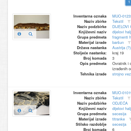
Inventarna oznaka
MUO-01233
Naziv zbirke
Tekstil
Naziv podzbirke
DIJELOVI
Književni naziv
dijelovi hal
Grupa predmeta
fragmenti h
Materijal izrade
baršun
Država nastanka
Austrija (?)
Stoljeće nastanka:
kraj 19
Broj komada
3
Opis predmeta
Ovratnik i
izrađenih o
Tehnika izrade
strojno vez
Inventarna oznaka
MUO-01019
Naziv zbirke
Tekstil
Naziv podzbirke
ODJEĆA
Književni naziv
dijelovi hal
Grupa predmeta
secesija
Materijal izrade
titranke
Stilsko razdoblje
secesija
Broj komada
6