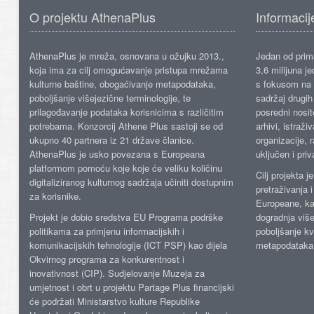
O projektu AthenaPlus
Informacij
AthenaPlus je mreža, osnovana u ožujku 2013.,
Jedan od prima
koja ima za cilj omogućavanje pristupa mrežama
3,6 milijuna j
kulturne baštine, obogaćivanje metapodataka,
s fokusom na s
poboljšanje višejezične terminologije, te
sadržaj drugih 
prilagođavanje podataka korisnicima s različitim
posredni nosite
potrebama. Konzorcij Athene Plus sastoji se od
arhivi, istraži
ukupno 40 partnera iz 21 države članice.
organizacije, 
AthenaPlus je usko povezana s Europeana
uključen i priv
platformom pomoću koje koje će veliku količinu
Cilj projekta 
digitaliziranog kulturnog sadržaja učiniti dostupnim
pretraživanja 
za korisnike.
Europeane, kao
Projekt je dobio sredstva EU Programa podrške
dogradnja više
politikama za primjenu informacijskih i
poboljšanje kv
komunikacijskih tehnologije (ICT PSP) kao dijela
metapodataka
Okvirnog programa za konkurentnost i
inovativnost (CIP). Sudjelovanje Muzeja za
umjetnost i obrt u projektu Partage Plus financijski
će podržati Ministarstvo kulture Republike