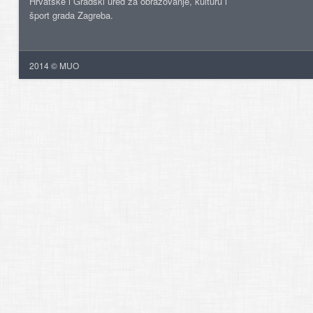
Hrvatske i Gradski ured za obrazovanje, kulturu i
šport grada Zagreba.
2014 © MUO