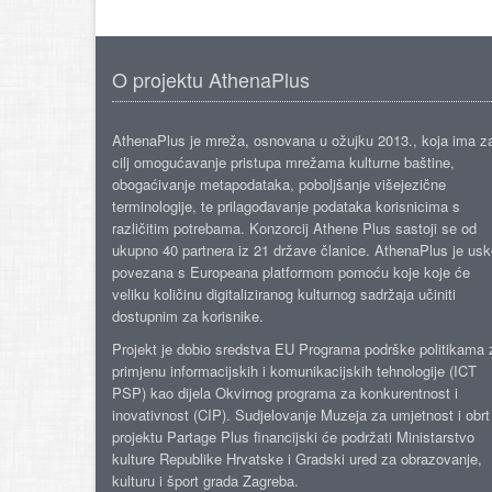
O projektu AthenaPlus
AthenaPlus je mreža, osnovana u ožujku 2013., koja ima z
cilj omogućavanje pristupa mrežama kulturne baštine,
obogaćivanje metapodataka, poboljšanje višejezične
terminologije, te prilagođavanje podataka korisnicima s
različitim potrebama. Konzorcij Athene Plus sastoji se od
ukupno 40 partnera iz 21 države članice. AthenaPlus je us
povezana s Europeana platformom pomoću koje koje će
veliku količinu digitaliziranog kulturnog sadržaja učiniti
dostupnim za korisnike.
Projekt je dobio sredstva EU Programa podrške politikama 
primjenu informacijskih i komunikacijskih tehnologije (ICT
PSP) kao dijela Okvirnog programa za konkurentnost i
inovativnost (CIP). Sudjelovanje Muzeja za umjetnost i obrt
projektu Partage Plus financijski će podržati Ministarstvo
kulture Republike Hrvatske i Gradski ured za obrazovanje,
kulturu i šport grada Zagreba.