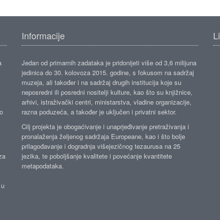
Informacije
L
a
Jedan od primarnih zadataka je pridonijeti više od 3,6 milijuna
jedinica do 30. kolovoza 2015. godine, s fokusom na sadržaj
muzeja, ali također i na sadržaj drugih institucija koje su
neposredni ili posredni nositelji kulture, kao što su knjižnice,
arhivi, istraživački centri, ministarstva, vladine organizacije,
ko
razna poduzeća, a također je uključen i privatni sektor.
Cilj projekta je obogaćivanje i unaprjeđivanje pretraživanja i
pronalaženja željenog sadržaja Europeane, kao i što bolje
prilagođavanje i dogradnja višejezičnog tezaurusa na 25
za
jezika, te poboljšanje kvalitete i povećanje kvantitete
metapodataka.
 u