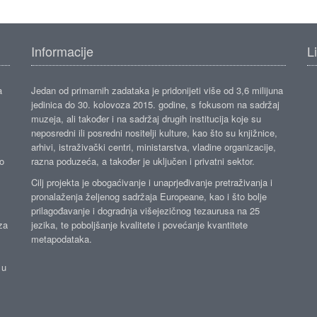
Informacije
L
a
Jedan od primarnih zadataka je pridonijeti više od 3,6 milijuna
jedinica do 30. kolovoza 2015. godine, s fokusom na sadržaj
muzeja, ali također i na sadržaj drugih institucija koje su
neposredni ili posredni nositelji kulture, kao što su knjižnice,
arhivi, istraživački centri, ministarstva, vladine organizacije,
ko
razna poduzeća, a također je uključen i privatni sektor.
Cilj projekta je obogaćivanje i unaprjeđivanje pretraživanja i
pronalaženja željenog sadržaja Europeane, kao i što bolje
prilagođavanje i dogradnja višejezičnog tezaurusa na 25
za
jezika, te poboljšanje kvalitete i povećanje kvantitete
metapodataka.
 u