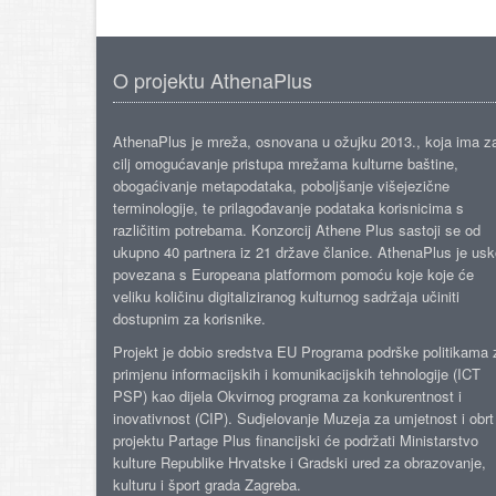
O projektu AthenaPlus
AthenaPlus je mreža, osnovana u ožujku 2013., koja ima z
cilj omogućavanje pristupa mrežama kulturne baštine,
obogaćivanje metapodataka, poboljšanje višejezične
terminologije, te prilagođavanje podataka korisnicima s
različitim potrebama. Konzorcij Athene Plus sastoji se od
ukupno 40 partnera iz 21 države članice. AthenaPlus je us
povezana s Europeana platformom pomoću koje koje će
veliku količinu digitaliziranog kulturnog sadržaja učiniti
dostupnim za korisnike.
Projekt je dobio sredstva EU Programa podrške politikama 
primjenu informacijskih i komunikacijskih tehnologije (ICT
PSP) kao dijela Okvirnog programa za konkurentnost i
inovativnost (CIP). Sudjelovanje Muzeja za umjetnost i obrt
projektu Partage Plus financijski će podržati Ministarstvo
kulture Republike Hrvatske i Gradski ured za obrazovanje,
kulturu i šport grada Zagreba.