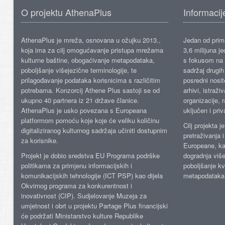
O projektu AthenaPlus
Informacij
AthenaPlus je mreža, osnovana u ožujku 2013.,
Jedan od prima
koja ima za cilj omogućavanje pristupa mrežama
3,6 milijuna j
kulturne baštine, obogaćivanje metapodataka,
s fokusom na s
poboljšanje višejezične terminologije, te
sadržaj drugih 
prilagođavanje podataka korisnicima s različitim
posredni nosite
potrebama. Konzorcij Athene Plus sastoji se od
arhivi, istraži
ukupno 40 partnera iz 21 države članice.
organizacije, 
AthenaPlus je usko povezana s Europeana
uključen i priv
platformom pomoću koje koje će veliku količinu
Cilj projekta 
digitaliziranog kulturnog sadržaja učiniti dostupnim
pretraživanja 
za korisnike.
Europeane, kao
Projekt je dobio sredstva EU Programa podrške
dogradnja više
politikama za primjenu informacijskih i
poboljšanje kv
komunikacijskih tehnologije (ICT PSP) kao dijela
metapodataka
Okvirnog programa za konkurentnost i
inovativnost (CIP). Sudjelovanje Muzeja za
umjetnost i obrt u projektu Partage Plus financijski
će podržati Ministarstvo kulture Republike