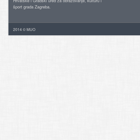
Hrvatske i Gradski ured za obrazovanje, kulturu i
šport grada Zagreba.
2014 © MUO