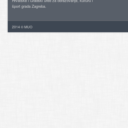
Hrvatske i Gradski ured za obrazovanje, kulturu i
šport grada Zagreba.
2014 © MUO