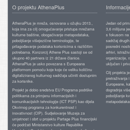
O projektu AthenaPlus
Informacij
AthenaPlus je mreža, osnovana u ožujku 2013.,
Jedan od prima
koja ima za cilj omogućavanje pristupa mrežama
3,6 milijuna j
kulturne baštine, obogaćivanje metapodataka,
s fokusom na s
poboljšanje višejezične terminologije, te
sadržaj drugih 
prilagođavanje podataka korisnicima s različitim
posredni nosite
potrebama. Konzorcij Athene Plus sastoji se od
arhivi, istraži
ukupno 40 partnera iz 21 države članice.
organizacije, 
AthenaPlus je usko povezana s Europeana
uključen i priv
platformom pomoću koje koje će veliku količinu
Cilj projekta 
digitaliziranog kulturnog sadržaja učiniti dostupnim
pretraživanja 
za korisnike.
Europeane, kao
Projekt je dobio sredstva EU Programa podrške
dogradnja više
politikama za primjenu informacijskih i
poboljšanje kv
komunikacijskih tehnologije (ICT PSP) kao dijela
metapodataka
Okvirnog programa za konkurentnost i
inovativnost (CIP). Sudjelovanje Muzeja za
umjetnost i obrt u projektu Partage Plus financijski
će podržati Ministarstvo kulture Republike