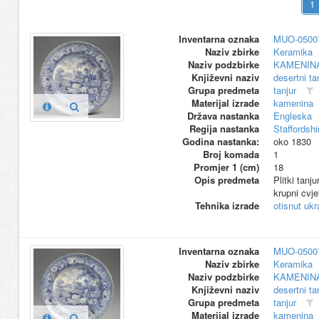
Inventarna oznaka
MUO-0500
Naziv zbirke
Keramika
Naziv podzbirke
KAMENIN
Književni naziv
desertni ta
Grupa predmeta
tanjur
Materijal izrade
kamenina
Država nastanka
Engleska
Regija nastanka
Staffordshi
Godina nastanka:
oko 1830
Broj komada
1
Promjer 1 (cm)
18
Opis predmeta
Plitki tanj
krupni cvje
Tehnika izrade
otisnut ukr
Inventarna oznaka
MUO-0500
Naziv zbirke
Keramika
Naziv podzbirke
KAMENIN
Književni naziv
desertni ta
Grupa predmeta
tanjur
Materijal izrade
kamenina