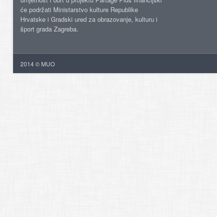
će podržati Ministarstvo kulture Republike
Hrvatske i Gradski ured za obrazovanje, kulturu i
šport grada Zagreba.
2014 © MUO