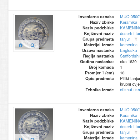
Inventarna oznaka
MUO-0500
Naziv zbirke
Keramika
Naziv podzbirke
KAMENIN
Književni naziv
desertni ta
Grupa predmeta
tanjur
Materijal izrade
kamenina
Država nastanka
Engleska
Regija nastanka
Staffordshi
Godina nastanka:
oko 1830
Broj komada
1
Promjer 1 (cm)
18
Opis predmeta
Plitki tanj
krupni cvje
Tehnika izrade
otisnut ukr
Inventarna oznaka
MUO-0500
Naziv zbirke
Keramika
Naziv podzbirke
KAMENIN
Književni naziv
desertni ta
Grupa predmeta
tanjur
Materijal izrade
kamenina