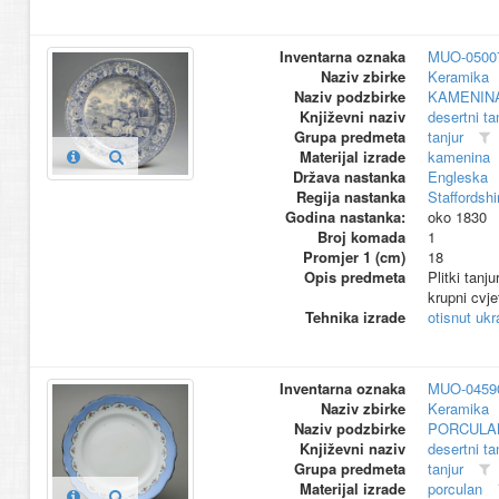
Inventarna oznaka
MUO-0500
Naziv zbirke
Keramika
Naziv podzbirke
KAMENIN
Književni naziv
desertni ta
Grupa predmeta
tanjur
Materijal izrade
kamenina
Država nastanka
Engleska
Regija nastanka
Staffordshi
Godina nastanka:
oko 1830
Broj komada
1
Promjer 1 (cm)
18
Opis predmeta
Plitki tanj
krupni cvje
Tehnika izrade
otisnut ukr
Inventarna oznaka
MUO-0459
Naziv zbirke
Keramika
Naziv podzbirke
PORCULA
Književni naziv
desertni ta
Grupa predmeta
tanjur
Materijal izrade
porculan