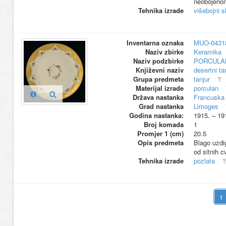
neobojenom
Tehnika izrade
višebojni s
Inventarna oznaka
MUO-0431
Naziv zbirke
Keramika
Naziv podzbirke
PORCULA
Književni naziv
desertni ta
Grupa predmeta
tanjur
Materijal izrade
porculan
Država nastanka
Francuska
Grad nastanka
Limoges
Godina nastanka:
1915. – 19
Broj komada
1
Promjer 1 (cm)
20.5
Opis predmeta
Blago uzdig
od sitnih c
Tehnika izrade
pozlata