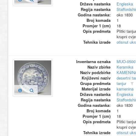
Država nastanka
Engleska
Regija nastanka
Staffordshi
Godina nastanka:
oko 1830
Broj komada
1
Promjer 1 (cm)
18
Opis predmeta
Plitki tanj
krupni cvje
Tehnika izrade
otisnut ukr
Inventarna oznaka
MUO-0500
Naziv zbirke
Keramika
Naziv podzbirke
KAMENIN
Književni naziv
desertni ta
Grupa predmeta
tanjur
Materijal izrade
kamenina
Država nastanka
Engleska
Regija nastanka
Staffordshi
Godina nastanka:
oko 1830
Broj komada
1
Promjer 1 (cm)
18
Opis predmeta
Plitki tanj
krupni cvje
Tehnika izrade
otisnut ukr