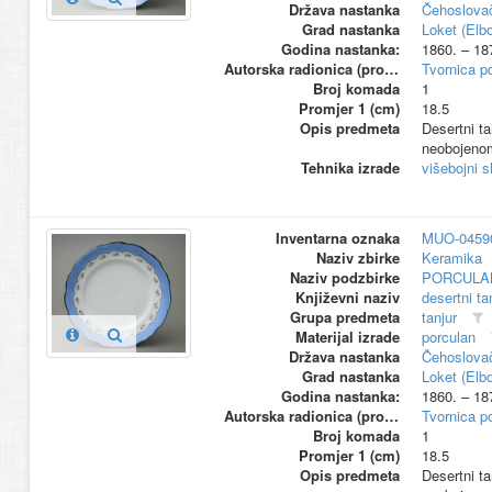
Država nastanka
Čehoslova
Grad nastanka
Loket (Elb
Godina nastanka:
1860. – 18
Autorska radionica (proizvođač)
Tvornica p
Broj komada
1
Promjer 1 (cm)
18.5
Opis predmeta
Desertni ta
neobojenom
Tehnika izrade
višebojni s
Inventarna oznaka
MUO-0459
Naziv zbirke
Keramika
Naziv podzbirke
PORCULA
Književni naziv
desertni ta
Grupa predmeta
tanjur
Materijal izrade
porculan
Država nastanka
Čehoslova
Grad nastanka
Loket (Elb
Godina nastanka:
1860. – 18
Autorska radionica (proizvođač)
Tvornica p
Broj komada
1
Promjer 1 (cm)
18.5
Opis predmeta
Desertni ta