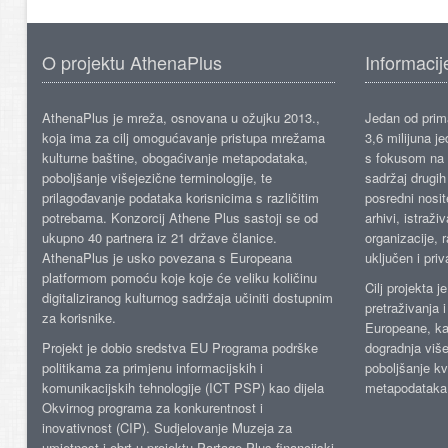
O projektu AthenaPlus
Informacij
AthenaPlus je mreža, osnovana u ožujku 2013.,
Jedan od prima
koja ima za cilj omogućavanje pristupa mrežama
3,6 milijuna j
kulturne baštine, obogaćivanje metapodataka,
s fokusom na s
poboljšanje višejezične terminologije, te
sadržaj drugih 
prilagođavanje podataka korisnicima s različitim
posredni nosite
potrebama. Konzorcij Athene Plus sastoji se od
arhivi, istraži
ukupno 40 partnera iz 21 države članice.
organizacije, 
AthenaPlus je usko povezana s Europeana
uključen i priv
platformom pomoću koje koje će veliku količinu
Cilj projekta 
digitaliziranog kulturnog sadržaja učiniti dostupnim
pretraživanja 
za korisnike.
Europeane, kao
Projekt je dobio sredstva EU Programa podrške
dogradnja više
politikama za primjenu informacijskih i
poboljšanje kv
komunikacijskih tehnologije (ICT PSP) kao dijela
metapodataka
Okvirnog programa za konkurentnost i
inovativnost (CIP). Sudjelovanje Muzeja za
umjetnost i obrt u projektu Partage Plus financijski