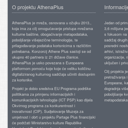
O projektu AthenaPlus
Informacij
AthenaPlus je mreža, osnovana u ožujku 2013.,
Jedan od prima
koja ima za cilj omogućavanje pristupa mrežama
3,6 milijuna j
kulturne baštine, obogaćivanje metapodataka,
s fokusom na s
poboljšanje višejezične terminologije, te
sadržaj drugih 
prilagođavanje podataka korisnicima s različitim
posredni nosite
potrebama. Konzorcij Athene Plus sastoji se od
arhivi, istraži
ukupno 40 partnera iz 21 države članice.
organizacije, 
AthenaPlus je usko povezana s Europeana
uključen i priv
platformom pomoću koje koje će veliku količinu
Cilj projekta 
digitaliziranog kulturnog sadržaja učiniti dostupnim
pretraživanja 
za korisnike.
Europeane, kao
Projekt je dobio sredstva EU Programa podrške
dogradnja više
politikama za primjenu informacijskih i
poboljšanje kv
komunikacijskih tehnologije (ICT PSP) kao dijela
metapodataka
Okvirnog programa za konkurentnost i
inovativnost (CIP). Sudjelovanje Muzeja za
umjetnost i obrt u projektu Partage Plus financijski
će podržati Ministarstvo kulture Republike