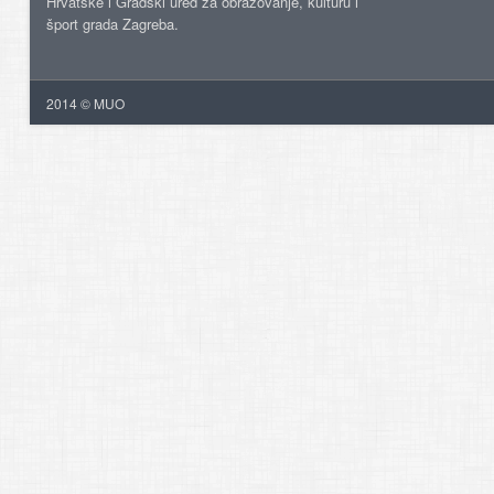
Hrvatske i Gradski ured za obrazovanje, kulturu i
šport grada Zagreba.
2014 © MUO