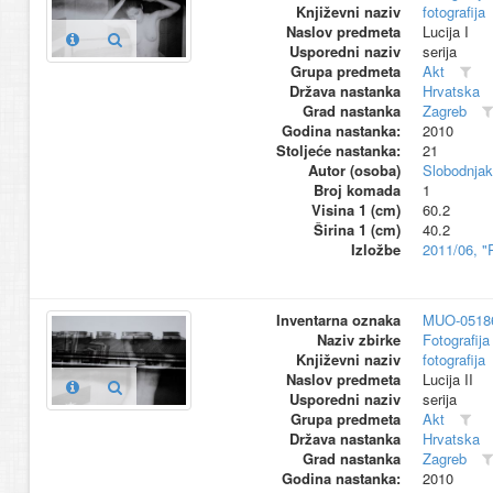
Književni naziv
fotografija
Naslov predmeta
Lucija I
Usporedni naziv
serija
Grupa predmeta
Akt
Država nastanka
Hrvatska
Grad nastanka
Zagreb
Godina nastanka:
2010
Stoljeće nastanka:
21
Autor (osoba)
Slobodnjak
Broj komada
1
Visina 1 (cm)
60.2
Širina 1 (cm)
40.2
Izložbe
2011/06, "
Inventarna oznaka
MUO-0518
Naziv zbirke
Fotografija 
Književni naziv
fotografija
Naslov predmeta
Lucija II
Usporedni naziv
serija
Grupa predmeta
Akt
Država nastanka
Hrvatska
Grad nastanka
Zagreb
Godina nastanka:
2010