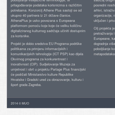
prilagođavanje podataka korisnicima s različitim
posredni nosite
potrebama. Konzorcij Athene Plus sastoji se od
arhivi, istraži
ukupno 40 partnera iz 21 države članice.
organizacije, 
AthenaPlus je usko povezana s Europeana
uključen i priv
platformom pomoću koje koje će veliku količinu
Cilj projekta 
digitaliziranog kulturnog sadržaja učiniti dostupnim
pretraživanja 
za korisnike.
Europeane, kao
Projekt je dobio sredstva EU Programa podrške
dogradnja više
politikama za primjenu informacijskih i
poboljšanje kv
komunikacijskih tehnologije (ICT PSP) kao dijela
metapodataka
Okvirnog programa za konkurentnost i
inovativnost (CIP). Sudjelovanje Muzeja za
umjetnost i obrt u projektu Partage Plus financijski
će podržati Ministarstvo kulture Republike
Hrvatske i Gradski ured za obrazovanje, kulturu i
šport grada Zagreba.
2014 © MUO