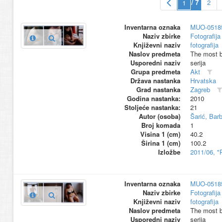
/ 7
2
Inventarna oznaka
MUO-0518
Naziv zbirke
Fotografija 
Književni naziv
fotografija
Naslov predmeta
The most be
Usporedni naziv
serija
Grupa predmeta
Akt
Država nastanka
Hrvatska
Grad nastanka
Zagreb
Godina nastanka:
2010
Stoljeće nastanka:
21
Autor (osoba)
Šarić, Bar
Broj komada
1
Visina 1 (cm)
40.2
Širina 1 (cm)
100.2
Izložbe
2011/06, "
Inventarna oznaka
MUO-0518
Naziv zbirke
Fotografija 
Književni naziv
fotografija
Naslov predmeta
The most be
Usporedni naziv
serija