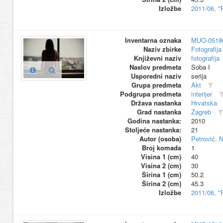
Izložbe
2011/06, "
Inventarna oznaka
MUO-0518
Naziv zbirke
Fotografija 
Književni naziv
fotografija
Naslov predmeta
Soba I
Usporedni naziv
serija
Grupa predmeta
Akt
Podgrupa predmeta
interijer
Država nastanka
Hrvatska
Grad nastanka
Zagreb
Godina nastanka:
2010
Stoljeće nastanka:
21
Autor (osoba)
Petrović, 
Broj komada
1
Visina 1 (cm)
40
Visina 2 (cm)
30
Širina 1 (cm)
50.2
Širina 2 (cm)
45.3
Izložbe
2011/06, "