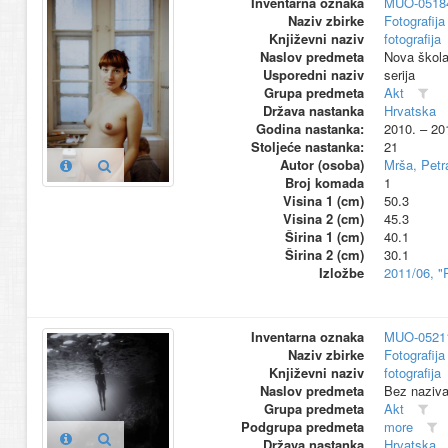
Inventarna oznaka
MUO-0518
Naziv zbirke
Fotografija 
Književni naziv
fotografija
Naslov predmeta
Nova škola
Usporedni naziv
serija
Grupa predmeta
Akt
Država nastanka
Hrvatska
Godina nastanka:
2010. – 20
Stoljeće nastanka:
21
Autor (osoba)
Mrša, Petr
Broj komada
1
Visina 1 (cm)
50.3
Visina 2 (cm)
45.3
Širina 1 (cm)
40.1
Širina 2 (cm)
30.1
Izložbe
2011/06, "
Inventarna oznaka
MUO-0521
Naziv zbirke
Fotografija 
Književni naziv
fotografija
Naslov predmeta
Bez naziv
Grupa predmeta
Akt
Podgrupa predmeta
more
Država nastanka
Hrvatska