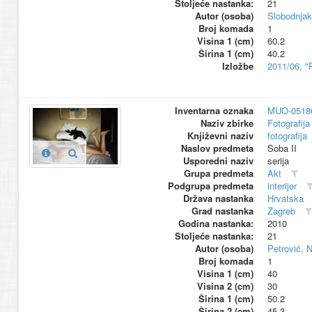
Stoljeće nastanka:
21
Autor (osoba)
Slobodnjak
Broj komada
1
Visina 1 (cm)
60.2
Širina 1 (cm)
40.2
Izložbe
2011/06, "
Inventarna oznaka
MUO-0518
Naziv zbirke
Fotografija 
Književni naziv
fotografija
Naslov predmeta
Soba II
Usporedni naziv
serija
Grupa predmeta
Akt
Podgrupa predmeta
interijer
Država nastanka
Hrvatska
Grad nastanka
Zagreb
Godina nastanka:
2010
Stoljeće nastanka:
21
Autor (osoba)
Petrović, 
Broj komada
1
Visina 1 (cm)
40
Visina 2 (cm)
30
Širina 1 (cm)
50.2
Širina 2 (cm)
45.3