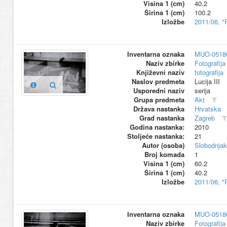
Visina 1 (cm)
40.2
Širina 1 (cm)
100.2
Izložbe
2011/06, "
Inventarna oznaka
MUO-0518
Naziv zbirke
Fotografija 
Književni naziv
fotografija
Naslov predmeta
Lucija III
Usporedni naziv
serija
Grupa predmeta
Akt
Država nastanka
Hrvatska
Grad nastanka
Zagreb
Godina nastanka:
2010
Stoljeće nastanka:
21
Autor (osoba)
Slobodnjak
Broj komada
1
Visina 1 (cm)
60.2
Širina 1 (cm)
40.2
Izložbe
2011/06, "
Inventarna oznaka
MUO-0518
Naziv zbirke
Fotografija 