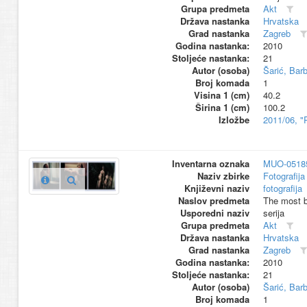
Grupa predmeta
Akt
Država nastanka
Hrvatska
Grad nastanka
Zagreb
Godina nastanka:
2010
Stoljeće nastanka:
21
Autor (osoba)
Šarić, Bar
Broj komada
1
Visina 1 (cm)
40.2
Širina 1 (cm)
100.2
Izložbe
2011/06, "
Inventarna oznaka
MUO-0518
Naziv zbirke
Fotografija 
Književni naziv
fotografija
Naslov predmeta
The most be
Usporedni naziv
serija
Grupa predmeta
Akt
Država nastanka
Hrvatska
Grad nastanka
Zagreb
Godina nastanka:
2010
Stoljeće nastanka:
21
Autor (osoba)
Šarić, Bar
Broj komada
1