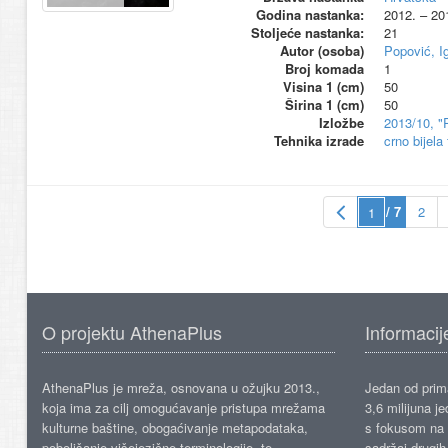
Godina nastanka:
2012. – 20
Stoljeće nastanka:
21
Autor (osoba)
Popović, I
Broj komada
1
Visina 1 (cm)
50
Širina 1 (cm)
50
Izložbe
2013/10, "
Tehnika izrade
crno bijela 
/ 7
2
O projektu AthenaPlus
Informacij
AthenaPlus je mreža, osnovana u ožujku 2013.,
Jedan od prima
koja ima za cilj omogućavanje pristupa mrežama
3,6 milijuna j
kulturne baštine, obogaćivanje metapodataka,
s fokusom na s
poboljšanje višejezične terminologije, te
sadržaj drugih 