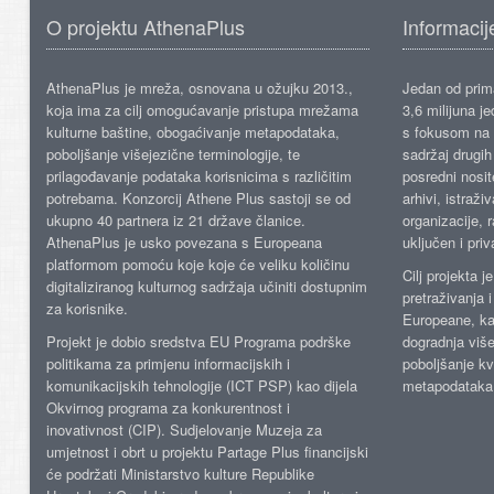
O projektu AthenaPlus
Informacij
AthenaPlus je mreža, osnovana u ožujku 2013.,
Jedan od prima
koja ima za cilj omogućavanje pristupa mrežama
3,6 milijuna j
kulturne baštine, obogaćivanje metapodataka,
s fokusom na s
poboljšanje višejezične terminologije, te
sadržaj drugih 
prilagođavanje podataka korisnicima s različitim
posredni nosite
potrebama. Konzorcij Athene Plus sastoji se od
arhivi, istraži
ukupno 40 partnera iz 21 države članice.
organizacije, 
AthenaPlus je usko povezana s Europeana
uključen i priv
platformom pomoću koje koje će veliku količinu
Cilj projekta 
digitaliziranog kulturnog sadržaja učiniti dostupnim
pretraživanja 
za korisnike.
Europeane, kao
Projekt je dobio sredstva EU Programa podrške
dogradnja više
politikama za primjenu informacijskih i
poboljšanje kv
komunikacijskih tehnologije (ICT PSP) kao dijela
metapodataka
Okvirnog programa za konkurentnost i
inovativnost (CIP). Sudjelovanje Muzeja za
umjetnost i obrt u projektu Partage Plus financijski
će podržati Ministarstvo kulture Republike