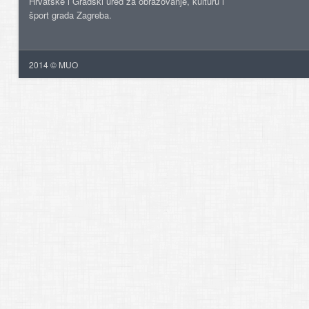
Hrvatske i Gradski ured za obrazovanje, kulturu i
šport grada Zagreba.
2014 © MUO