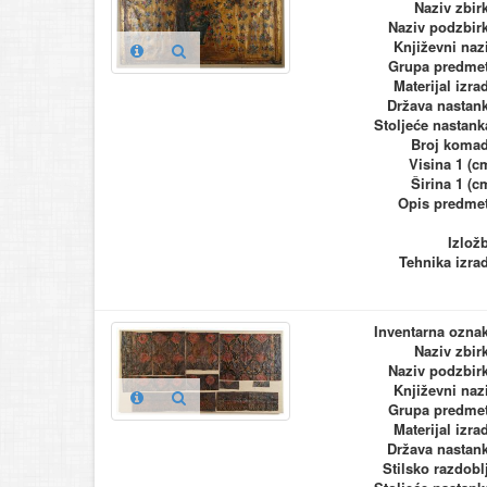
Naziv zbir
Naziv podzbir
Književni naz
Grupa predme
Materijal izra
Država nastan
Stoljeće nastank
Broj koma
Visina 1 (c
Širina 1 (c
Opis predme
Izlož
Tehnika izra
Inventarna ozna
Naziv zbir
Naziv podzbir
Književni naz
Grupa predme
Materijal izra
Država nastan
Stilsko razdobl