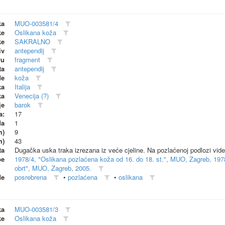
ka
MUO-003581/4
ke
Oslikana koža
ke
SAKRALNO
iv
antependij
vu
fragment
ta
antependij
de
koža
ka
Italija
ka
Venecija (?)
je
barok
a:
17
da
1
m)
9
m)
43
ta
Dugačka uska traka izrezana iz veće cjeline. Na pozlaćenoj podlozi vide s
be
1978/4, "Oslikana pozlaćena koža od 16. do 18. st.", MUO, Zagreb, 197
obrt", MUO, Zagreb, 2005.
de
posrebrena
•
pozlaćena
•
oslikana
ka
MUO-003581/3
ke
Oslikana koža