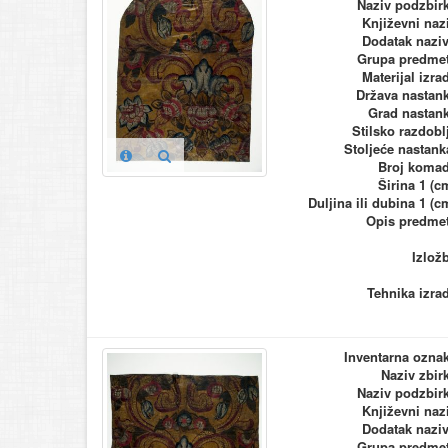
Naziv podzbir
Književni naz
Dodatak nazi
Grupa predme
Materijal izra
Država nastan
Grad nastan
Stilsko razdobl
Stoljeće nastank
Broj koma
Širina 1 (c
Duljina ili dubina 1 (c
Opis predme
Izlož
Tehnika izra
Inventarna ozna
Naziv zbir
Naziv podzbir
Književni naz
Dodatak nazi
Grupa predme