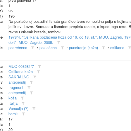
a:
prva polovina 17
da
1
m)
95
m)
195
ta
Na pozlaćenoj pozadini lisnate grančice tvore romboidna polja u kojima 
je lik sv. Lovre. Bordura: u lisnatom prepletu rozete, a ispod toga rese. 
ravne i cik-cak brazde, rombovi.
be
1978/4, "Oslikana pozlaćena koža od 16. do 18. st.", MUO, Zagreb, 197
obrt", MUO, Zagreb, 2005.
de
posrebrena
•
pozlaćena
•
punciranje (koža)
•
oslikana
ka
MUO-003581/7
ke
Oslikana koža
ke
SAKRALNO
iv
antependij
vu
fragment
ta
antependij
de
koža
ka
Italija
ka
Venecija (?)
je
barok
a:
17
da
1
m)
20