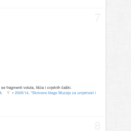
7
e fragmenti voluta, lišća i cvjetnih čaški.
8.
•
2005/14, "Skriveno blago Muzeja za umjetnost i
8