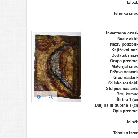
Izlož
Tehnika izra
Inventarna ozna
Naziv zbir
Naziv podzbir
Književni naz
Dodatak nazi
Grupa predme
Materijal izra
Država nastan
Grad nastan
Stilsko razdobl
Stoljeće nastank
Broj koma
Širina 1 (c
Duljina ili dubina 1 (c
Opis predme
Izlož
Tehnika izra