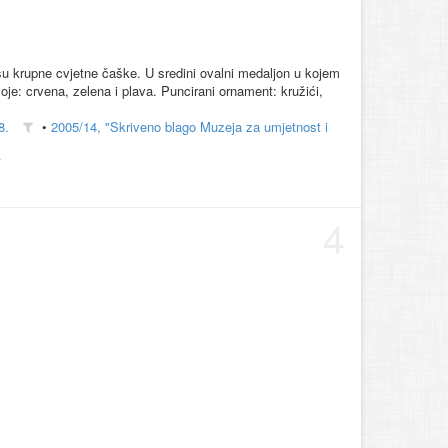
su krupne cvjetne čaške. U sredini ovalni medaljon u kojem
Boje: crvena, zelena i plava. Puncirani ornament: kružići,
8.
•
2005/14, "Skriveno blago Muzeja za umjetnost i
4