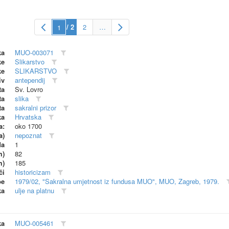
/ 2
2
…
ka
MUO-003071
ke
Slikarstvo
ke
SLIKARSTVO
iv
antependij
ta
Sv. Lovro
ta
slika
ta
sakralni prizor
ka
Hrvatska
a:
oko 1700
a)
nepoznat
da
1
m)
82
m)
185
či
historicizam
be
1979/02, "Sakralna umjetnost iz fundusa MUO", MUO, Zagreb, 1979.
ka
ulje na platnu
ka
MUO-005461