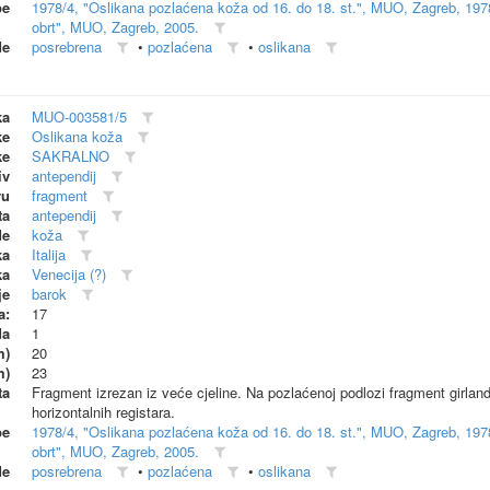
be
1978/4, "Oslikana pozlaćena koža od 16. do 18. st.", MUO, Zagreb, 197
obrt", MUO, Zagreb, 2005.
de
posrebrena
•
pozlaćena
•
oslikana
ka
MUO-003581/5
ke
Oslikana koža
ke
SAKRALNO
iv
antependij
vu
fragment
ta
antependij
de
koža
ka
Italija
ka
Venecija (?)
je
barok
a:
17
da
1
m)
20
m)
23
ta
Fragment izrezan iz veće cjeline. Na pozlaćenoj podlozi fragment girland
horizontalnih registara.
be
1978/4, "Oslikana pozlaćena koža od 16. do 18. st.", MUO, Zagreb, 197
obrt", MUO, Zagreb, 2005.
de
posrebrena
•
pozlaćena
•
oslikana