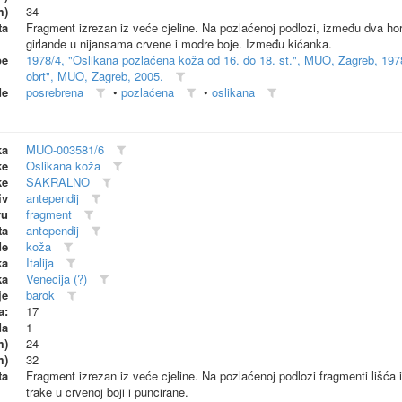
m)
34
ta
Fragment izrezan iz veće cjeline. Na pozlaćenoj podlozi, između dva hori
girlande u nijansama crvene i modre boje. Između kićanka.
be
1978/4, "Oslikana pozlaćena koža od 16. do 18. st.", MUO, Zagreb, 197
obrt", MUO, Zagreb, 2005.
de
posrebrena
•
pozlaćena
•
oslikana
ka
MUO-003581/6
ke
Oslikana koža
ke
SAKRALNO
iv
antependij
vu
fragment
ta
antependij
de
koža
ka
Italija
ka
Venecija (?)
je
barok
a:
17
da
1
m)
24
m)
32
ta
Fragment izrezan iz veće cjeline. Na pozlaćenoj podlozi fragmenti lišća i
trake u crvenoj boji i puncirane.