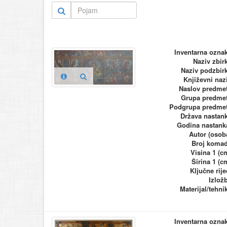
Inventarna ozna
Naziv zbir
Naziv podzbir
Književni naz
Naslov predme
Grupa predme
Podgrupa predme
Država nastan
Godina nastank
Autor (osob
Broj koma
Visina 1 (c
Širina 1 (c
Ključne rije
Izlož
Materijal/tehni
Inventarna ozna