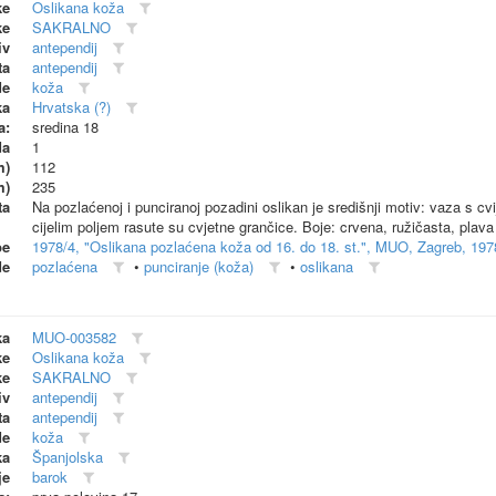
ke
Oslikana koža
ke
SAKRALNO
iv
antependij
ta
antependij
de
koža
ka
Hrvatska (?)
a:
sredina 18
da
1
m)
112
m)
235
ta
Na pozlaćenoj i punciranoj pozadini oslikan je središnji motiv: vaza s 
cijelim poljem rasute su cvjetne grančice. Boje: crvena, ružičasta, plava
be
1978/4, "Oslikana pozlaćena koža od 16. do 18. st.", MUO, Zagreb, 197
de
pozlaćena
•
punciranje (koža)
•
oslikana
ka
MUO-003582
ke
Oslikana koža
ke
SAKRALNO
iv
antependij
ta
antependij
de
koža
ka
Španjolska
je
barok