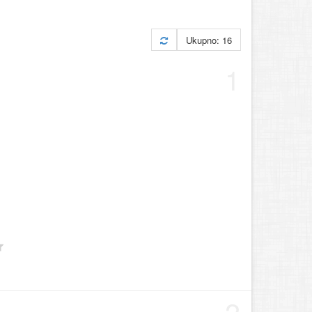
Ukupno: 16
1
2