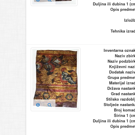
Duljina ili dubina 1 (c
Opis predme
Izlož
Tehnika izra
Inventarna ozna
Naziv zbir
Naziv podzbir
Književni naz
Dodatak nazi
Grupa predme
Materijal izra
Država nastan
Grad nastan
Stilsko razdobl
Stoljeće nastank
Broj koma
Širina 1 (c
Duljina ili dubina 1 (c
Opis predme