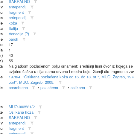
ke
SAKRALNO
iv
antependij
vu
fragment
ta
antependij
de
koža
ka
Italija
ka
Venecija (?)
je
barok
a:
17
da
1
m)
40
m)
55
ta
Na glatkom pozlaćenom polju ornament: središnji lisni čvor iz kojega se sim
cvjetne čaške u nijansama crvene i modre boje. Gornji dio fragmenta za
be
1978/4, "Oslikana pozlaćena koža od 16. do 18. st.", MUO, Zagreb, 197
obrt", MUO, Zagreb, 2005.
de
posrebrena
•
pozlaćena
•
oslikana
ka
MUO-003581/2
ke
Oslikana koža
ke
SAKRALNO
iv
antependij
vu
fragment
ta
antependij