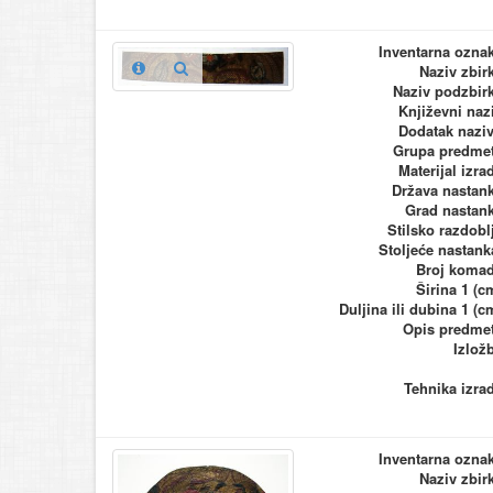
Inventarna ozna
Naziv zbir
Naziv podzbir
Književni naz
Dodatak nazi
Grupa predme
Materijal izra
Država nastan
Grad nastan
Stilsko razdobl
Stoljeće nastank
Broj koma
Širina 1 (c
Duljina ili dubina 1 (c
Opis predme
Izlož
Tehnika izra
Inventarna ozna
Naziv zbir