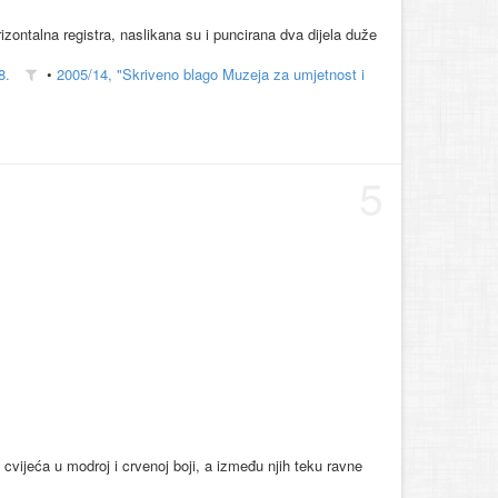
zontalna registra, naslikana su i puncirana dva dijela duže
8.
•
2005/14, "Skriveno blago Muzeja za umjetnost i
5
 cvijeća u modroj i crvenoj boji, a između njih teku ravne