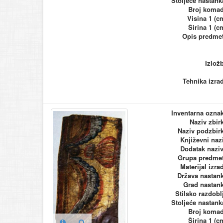
Stoljeće nastank
Broj koma
Visina 1 (c
Širina 1 (c
Opis predme
Izlož
Tehnika izra
Inventarna ozna
Naziv zbir
Naziv podzbir
Književni naz
Dodatak nazi
Grupa predme
Materijal izra
Država nastan
Grad nastan
Stilsko razdobl
Stoljeće nastank
Broj koma
Širina 1 (c