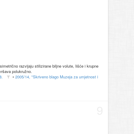
etrično razvijaju stilizirane biljne volute, lišće i krupne
vršava polukružno.
8.
•
2005/14, "Skriveno blago Muzeja za umjetnost i
9