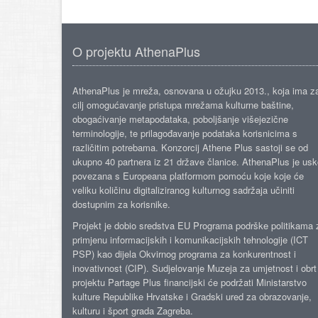
O projektu AthenaPlus
AthenaPlus je mreža, osnovana u ožujku 2013., koja ima z
cilj omogućavanje pristupa mrežama kulturne baštine,
obogaćivanje metapodataka, poboljšanje višejezične
terminologije, te prilagođavanje podataka korisnicima s
različitim potrebama. Konzorcij Athene Plus sastoji se od
ukupno 40 partnera iz 21 države članice. AthenaPlus je us
povezana s Europeana platformom pomoću koje koje će
veliku količinu digitaliziranog kulturnog sadržaja učiniti
dostupnim za korisnike.
Projekt je dobio sredstva EU Programa podrške politikama 
primjenu informacijskih i komunikacijskih tehnologije (ICT
PSP) kao dijela Okvirnog programa za konkurentnost i
inovativnost (CIP). Sudjelovanje Muzeja za umjetnost i obrt
projektu Partage Plus financijski će podržati Ministarstvo
kulture Republike Hrvatske i Gradski ured za obrazovanje,
kulturu i šport grada Zagreba.