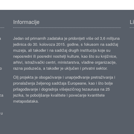
Informacije
L
a
Jedan od primarnih zadataka je pridonijeti više od 3,6 milijuna
jedinica do 30. kolovoza 2015. godine, s fokusom na sadržaj
muzeja, ali također i na sadržaj drugih institucija koje su
neposredni ili posredni nositelji kulture, kao što su knjižnice,
arhivi, istraživački centri, ministarstva, vladine organizacije,
ko
razna poduzeća, a također je uključen i privatni sektor.
Cilj projekta je obogaćivanje i unaprjeđivanje pretraživanja i
pronalaženja željenog sadržaja Europeane, kao i što bolje
prilagođavanje i dogradnja višejezičnog tezaurusa na 25
za
jezika, te poboljšanje kvalitete i povećanje kvantitete
metapodataka.
 u