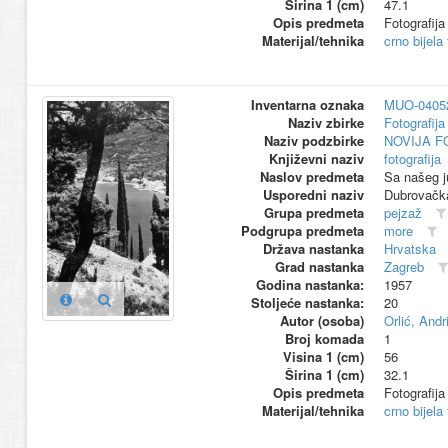
Širina 1 (cm)
47.1
Opis predmeta
Fotografija
Materijal/tehnika
crno bijela
Inventarna oznaka
MUO-0405
Naziv zbirke
Fotografija 
Naziv podzbirke
NOVIJA F
Književni naziv
fotografija
Naslov predmeta
Sa našeg j
Usporedni naziv
Dubrovačka
Grupa predmeta
pejzaž
Podgrupa predmeta
more
Država nastanka
Hrvatska
Grad nastanka
Zagreb
Godina nastanka:
1957
Stoljeće nastanka:
20
Autor (osoba)
Orlić, Andri
Broj komada
1
Visina 1 (cm)
56
Širina 1 (cm)
32.1
Opis predmeta
Fotografija
Materijal/tehnika
crno bijela