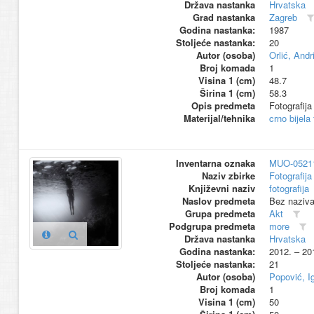
Država nastanka
Hrvatska
Grad nastanka
Zagreb
Godina nastanka:
1987
Stoljeće nastanka:
20
Autor (osoba)
Orlić, Andri
Broj komada
1
Visina 1 (cm)
48.7
Širina 1 (cm)
58.3
Opis predmeta
Fotografija
Materijal/tehnika
crno bijela
Inventarna oznaka
MUO-0521
Naziv zbirke
Fotografija 
Književni naziv
fotografija
Naslov predmeta
Bez naziv
Grupa predmeta
Akt
Podgrupa predmeta
more
Država nastanka
Hrvatska
Godina nastanka:
2012. – 20
Stoljeće nastanka:
21
Autor (osoba)
Popović, I
Broj komada
1
Visina 1 (cm)
50