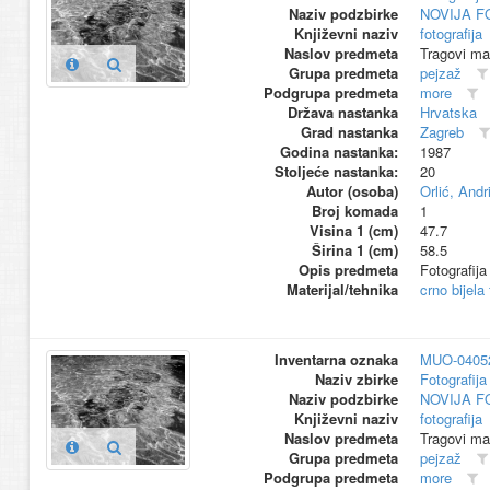
Naziv podzbirke
NOVIJA F
Književni naziv
fotografija
Naslov predmeta
Tragovi mae
Grupa predmeta
pejzaž
Podgrupa predmeta
more
Država nastanka
Hrvatska
Grad nastanka
Zagreb
Godina nastanka:
1987
Stoljeće nastanka:
20
Autor (osoba)
Orlić, Andri
Broj komada
1
Visina 1 (cm)
47.7
Širina 1 (cm)
58.5
Opis predmeta
Fotografija
Materijal/tehnika
crno bijela
Inventarna oznaka
MUO-0405
Naziv zbirke
Fotografija 
Naziv podzbirke
NOVIJA F
Književni naziv
fotografija
Naslov predmeta
Tragovi mae
Grupa predmeta
pejzaž
Podgrupa predmeta
more