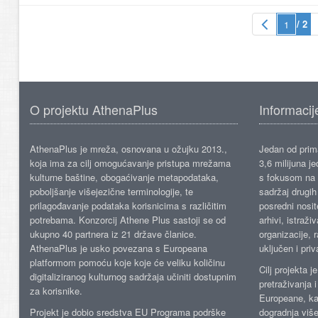
/ 2
O projektu AthenaPlus
Informacij
AthenaPlus je mreža, osnovana u ožujku 2013.,
Jedan od prima
koja ima za cilj omogućavanje pristupa mrežama
3,6 milijuna j
kulturne baštine, obogaćivanje metapodataka,
s fokusom na s
poboljšanje višejezične terminologije, te
sadržaj drugih 
prilagođavanje podataka korisnicima s različitim
posredni nosite
potrebama. Konzorcij Athene Plus sastoji se od
arhivi, istraži
ukupno 40 partnera iz 21 države članice.
organizacije, 
AthenaPlus je usko povezana s Europeana
uključen i priv
platformom pomoću koje koje će veliku količinu
Cilj projekta 
digitaliziranog kulturnog sadržaja učiniti dostupnim
pretraživanja 
za korisnike.
Europeane, kao
Projekt je dobio sredstva EU Programa podrške
dogradnja više