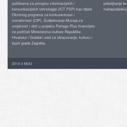
politikama za primjenu informacijskih i
poboljšanje kv
komunikacijskih tehnologije (ICT PSP) kao dijela
metapodataka
Okvirnog programa za konkurentnost i
inovativnost (CIP). Sudjelovanje Muzeja za
umjetnost i obrt u projektu Partage Plus financijski
će podržati Ministarstvo kulture Republike
Hrvatske i Gradski ured za obrazovanje, kulturu i
šport grada Zagreba.
2014 © MUO