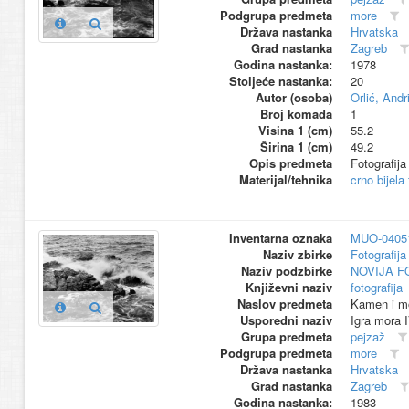
Podgrupa predmeta
more
Država nastanka
Hrvatska
Grad nastanka
Zagreb
Godina nastanka:
1978
Stoljeće nastanka:
20
Autor (osoba)
Orlić, Andri
Broj komada
1
Visina 1 (cm)
55.2
Širina 1 (cm)
49.2
Opis predmeta
Fotografija
Materijal/tehnika
crno bijela
Inventarna oznaka
MUO-0405
Naziv zbirke
Fotografija 
Naziv podzbirke
NOVIJA F
Književni naziv
fotografija
Naslov predmeta
Kamen i m
Usporedni naziv
Igra mora 
Grupa predmeta
pejzaž
Podgrupa predmeta
more
Država nastanka
Hrvatska
Grad nastanka
Zagreb
Godina nastanka:
1983