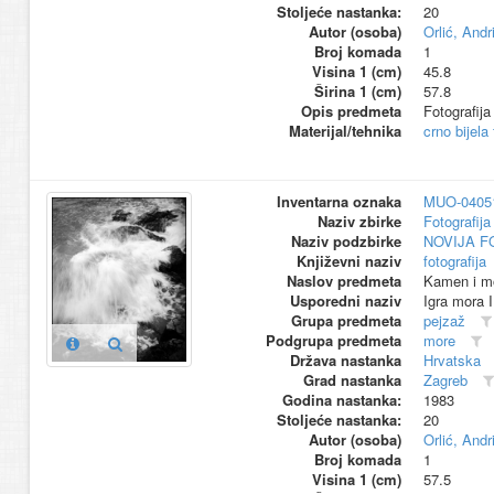
Stoljeće nastanka:
20
Autor (osoba)
Orlić, Andri
Broj komada
1
Visina 1 (cm)
45.8
Širina 1 (cm)
57.8
Opis predmeta
Fotografija
Materijal/tehnika
crno bijela
Inventarna oznaka
MUO-0405
Naziv zbirke
Fotografija 
Naziv podzbirke
NOVIJA F
Književni naziv
fotografija
Naslov predmeta
Kamen i m
Usporedni naziv
Igra mora I
Grupa predmeta
pejzaž
Podgrupa predmeta
more
Država nastanka
Hrvatska
Grad nastanka
Zagreb
Godina nastanka:
1983
Stoljeće nastanka:
20
Autor (osoba)
Orlić, Andri
Broj komada
1
Visina 1 (cm)
57.5