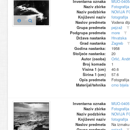
Inventarna oznaka
MUO-0405
Naziv zbirke
Fotografija 
Naziv podzbirke
NOVIJA F
Književni naziv
fotografija
Naslov predmeta
Vodena dij
Grupa predmeta
pejzaž
Podgrupa predmeta
more
Država nastanka
Hrvatska
Grad nastanka
Zagreb
Godina nastanka:
1958
Stoljeće nastanka:
20
Autor (osoba)
Orlić, Andri
Broj komada
1
Visina 1 (cm)
40.6
Širina 1 (cm)
57.6
Opis predmeta
Fotografija
Materijal/tehnika
crno bijela
Inventarna oznaka
MUO-0405
Naziv zbirke
Fotografija 
Naziv podzbirke
NOVIJA F
Književni naziv
fotografija
Naslov predmeta
Na izmaku
Grupa predmeta
pejzaž