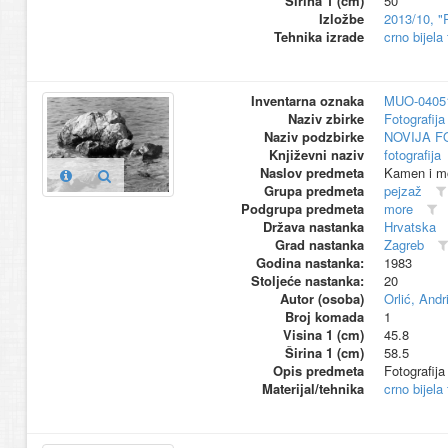
Širina 1 (cm)
50
Izložbe
2013/10, "
Tehnika izrade
crno bijela 
Inventarna oznaka
MUO-0405
Naziv zbirke
Fotografija 
Naziv podzbirke
NOVIJA F
Književni naziv
fotografija
Naslov predmeta
Kamen i mo
Grupa predmeta
pejzaž
Podgrupa predmeta
more
Država nastanka
Hrvatska
Grad nastanka
Zagreb
Godina nastanka:
1983
Stoljeće nastanka:
20
Autor (osoba)
Orlić, Andri
Broj komada
1
Visina 1 (cm)
45.8
Širina 1 (cm)
58.5
Opis predmeta
Fotografija
Materijal/tehnika
crno bijela