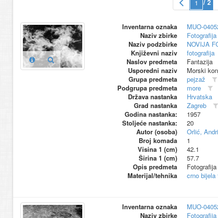
/ 2
Inventarna oznaka
MUO-0405
Naziv zbirke
Fotografija 
Naziv podzbirke
NOVIJA F
Književni naziv
fotografija
Naslov predmeta
Fantazija
Usporedni naziv
Morski konj
Grupa predmeta
pejzaž
Podgrupa predmeta
more
Država nastanka
Hrvatska
Grad nastanka
Zagreb
Godina nastanka:
1957
Stoljeće nastanka:
20
Autor (osoba)
Orlić, Andri
Broj komada
1
Visina 1 (cm)
42.1
Širina 1 (cm)
57.7
Opis predmeta
Fotografija
Materijal/tehnika
crno bijela
Inventarna oznaka
MUO-0405
Naziv zbirke
Fotografija 