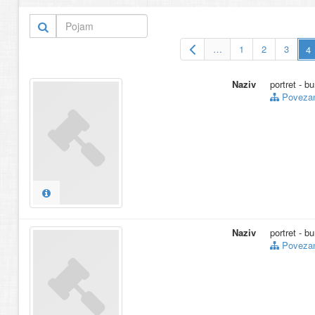
13.
portret djece
(2
14.
portalni
(16)
15.
povijesni prikaz
…
1
2
3
Više… (72)
Naziv
portret - b
Povezani
Naziv
portret - b
Povezani