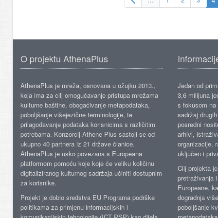
O projektu AthenaPlus
Informacij
AthenaPlus je mreža, osnovana u ožujku 2013.,
Jedan od prima
koja ima za cilj omogućavanje pristupa mrežama
3,6 milijuna j
kulturne baštine, obogaćivanje metapodataka,
s fokusom na s
poboljšanje višejezične terminologije, te
sadržaj drugih 
prilagođavanje podataka korisnicima s različitim
posredni nosite
potrebama. Konzorcij Athene Plus sastoji se od
arhivi, istraži
ukupno 40 partnera iz 21 države članice.
organizacije, 
AthenaPlus je usko povezana s Europeana
uključen i priv
platformom pomoću koje koje će veliku količinu
Cilj projekta 
digitaliziranog kulturnog sadržaja učiniti dostupnim
pretraživanja 
za korisnike.
Europeane, kao
Projekt je dobio sredstva EU Programa podrške
dogradnja više
politikama za primjenu informacijskih i
poboljšanje kv
komunikacijskih tehnologije (ICT PSP) kao dijela
metapodataka