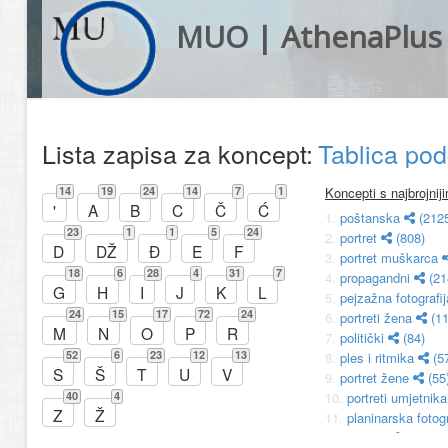
MUO | AthenaPlus
Lista zapisa za koncept:
Tablica po
14
19
24
14
7
1
Koncepti s najbrojni
'
A
B
C
Č
Ć
1.
poštanska
(212
23
1
1
5
24
2.
portret
(808)
D
DŽ
Đ
E
F
3.
portret muškarca
18
6
28
4
31
7
4.
propagandni
(21
G
H
I
J
K
L
5.
pejzažna fotografi
24
15
17
72
24
6.
portreti žena
(11
M
N
O
P
R
7.
politički
(84)
52
6
23
12
13
8.
ples i ritmika
(5
S
Š
T
U
V
9.
portret žene
(55
40
4
10.
portreti umjetnik
Z
Ž
11.
planinarska fotog
12.
pejzaž
(29)