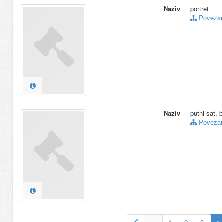
Naziv
portret
Povezani
Naziv
putni sat, 
Povezani
…
1
2
3