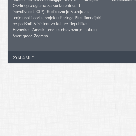
Okvirnog programa za konkurentnost i
inovativnost (CIP). Sudjelovanje Muzeja za
umjetnost i obrt u projektu Partage Plus financijski
će podržati Ministarstvo kulture Republike
Hrvatske i Gradski ured za obrazovanje, kulturu i
šport grada Zagreba.
2014 © MUO