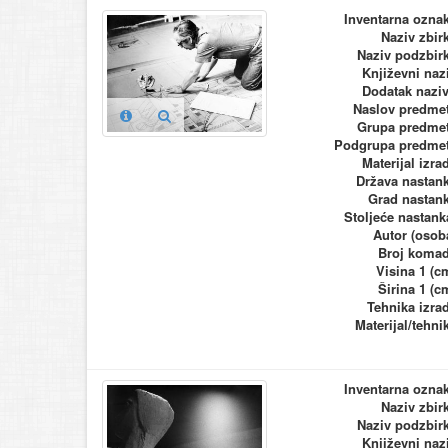
Inventarna ozna
Naziv zbir
Naziv podzbir
Književni naz
Dodatak nazi
Naslov predme
Grupa predme
Podgrupa predme
Materijal izra
Država nastan
Grad nastan
Stoljeće nastank
Autor (osob
Broj koma
Visina 1 (c
Širina 1 (c
Tehnika izra
Materijal/tehni
Inventarna ozna
Naziv zbir
Naziv podzbir
Književni naz