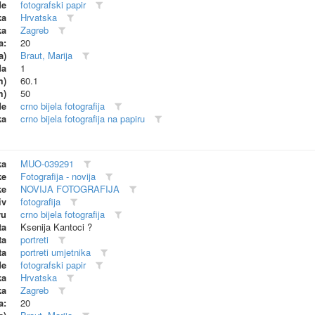
de
fotografski papir
ka
Hrvatska
ka
Zagreb
a:
20
a)
Braut, Marija
da
1
m)
60.1
m)
50
de
crno bijela fotografija
ka
crno bijela fotografija na papiru
ka
MUO-039291
ke
Fotografija - novija
ke
NOVIJA FOTOGRAFIJA
iv
fotografija
vu
crno bijela fotografija
ta
Ksenija Kantoci ?
ta
portreti
ta
portreti umjetnika
de
fotografski papir
ka
Hrvatska
ka
Zagreb
a:
20