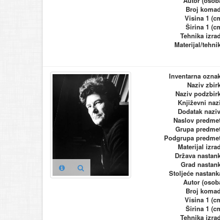
Autor (osob
Broj koma
Visina 1 (c
Širina 1 (c
Tehnika izra
Materijal/tehni
Inventarna ozna
Naziv zbir
Naziv podzbir
Književni naz
Dodatak nazi
Naslov predme
Grupa predme
Podgrupa predme
Materijal izra
Država nastan
Grad nastan
Stoljeće nastank
Autor (osob
Broj koma
Visina 1 (c
Širina 1 (c
Tehnika izra