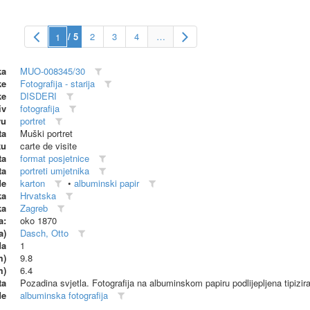
/ 5
2
3
4
…
ka
MUO-008345/30
ke
Fotografija - starija
ke
DISDERI
iv
fotografija
vu
portret
ta
Muški portret
ku
carte de visite
ta
format posjetnice
ta
portreti umjetnika
de
karton
•
albuminski papir
ka
Hrvatska
ka
Zagreb
a:
oko 1870
a)
Dasch, Otto
da
1
m)
9.8
m)
6.4
ta
Pozadina svjetla. Fotografija na albuminskom papiru podlijepljena tipizi
de
albuminska fotografija