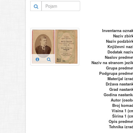
Inventarna ozna
Naziv zbir
Naziv podzbir
Književni naz
Dodatak nazi
Naslov predme
Naziv na stranom jezi
Grupa predme
Podgrupa predme
Materijal izra
Država nastan
Grad nastan
Godina nastank
Autor (osob
Broj koma
Visina 1 (c
Širina 1 (c
Opis predme
Tehnika izra