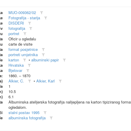
ka
MUO-009362/02
ke
Fotografija - starija
ke
DISDERI
iv
fotografija
vu
portret
ta
Oficir u ogledalu
ku
carte de visite
ta
format posjetnice
ta
portreti umjetnika
de
karton
•
albuminski papir
ka
Hrvatska
ka
Bjelovar
a:
1860. – 1870
a)
Alkier, C.
•
Alkier, Karl
da
1
m)
10.5
m)
6.1
ta
Albuminska atelijerska fotografija nalijepljena na karton tipiziranog for
ogledalom.
či
stalni postav 1995
de
albuminska fotografija