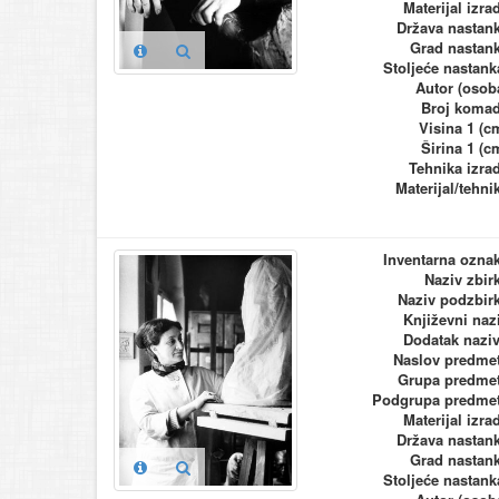
Materijal izra
Država nastan
Grad nastan
Stoljeće nastank
Autor (osob
Broj koma
Visina 1 (c
Širina 1 (c
Tehnika izra
Materijal/tehni
Inventarna ozna
Naziv zbir
Naziv podzbir
Književni naz
Dodatak nazi
Naslov predme
Grupa predme
Podgrupa predme
Materijal izra
Država nastan
Grad nastan
Stoljeće nastank