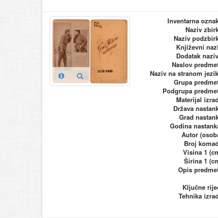
Inventarna ozna
Naziv zbir
Naziv podzbir
Književni naz
Dodatak nazi
Naslov predme
Naziv na stranom jezi
Grupa predme
Podgrupa predme
Materijal izra
Država nastan
Grad nastan
Godina nastank
Autor (osob
Broj koma
Visina 1 (c
Širina 1 (c
Opis predme
Ključne rije
Tehnika izra