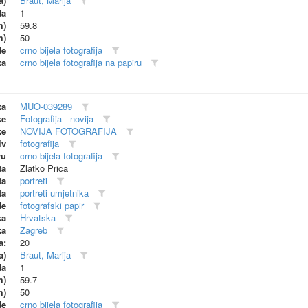
a)
Braut, Marija
da
1
m)
59.8
m)
50
de
crno bijela fotografija
ka
crno bijela fotografija na papiru
ka
MUO-039289
ke
Fotografija - novija
ke
NOVIJA FOTOGRAFIJA
iv
fotografija
vu
crno bijela fotografija
ta
Zlatko Prica
ta
portreti
ta
portreti umjetnika
de
fotografski papir
ka
Hrvatska
ka
Zagreb
a:
20
a)
Braut, Marija
da
1
m)
59.7
m)
50
de
crno bijela fotografija