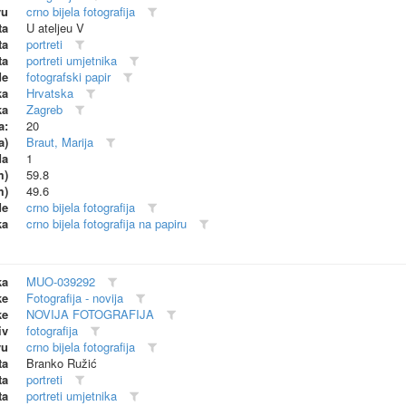
vu
crno bijela fotografija
ta
U ateljeu V
ta
portreti
ta
portreti umjetnika
de
fotografski papir
ka
Hrvatska
ka
Zagreb
a:
20
a)
Braut, Marija
da
1
m)
59.8
m)
49.6
de
crno bijela fotografija
ka
crno bijela fotografija na papiru
ka
MUO-039292
ke
Fotografija - novija
ke
NOVIJA FOTOGRAFIJA
iv
fotografija
vu
crno bijela fotografija
ta
Branko Ružić
ta
portreti
ta
portreti umjetnika