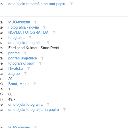
ka
crno bijela fotografija na mat papiru
ka
MUO-039288
ke
Fotografija - novija
ke
NOVIJA FOTOGRAFIJA
iv
fotografija
vu
crno bijela fotografija
ta
Ferdinand Kulmer i Šime Perić
ta
portreti
ta
portreti umjetnika
de
fotografski papir
ka
Hrvatska
ka
Zagreb
a:
20
a)
Braut, Marija
da
1
m)
60
m)
49.7
de
crno bijela fotografija
ka
crno bijela fotografija na papiru
ka
MUO-039286