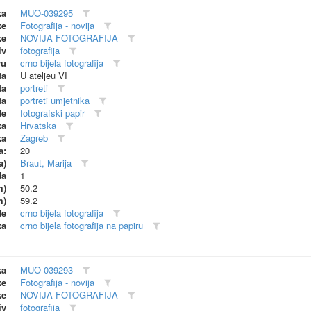
ka
MUO-039295
ke
Fotografija - novija
ke
NOVIJA FOTOGRAFIJA
iv
fotografija
vu
crno bijela fotografija
ta
U ateljeu VI
ta
portreti
ta
portreti umjetnika
de
fotografski papir
ka
Hrvatska
ka
Zagreb
a:
20
a)
Braut, Marija
da
1
m)
50.2
m)
59.2
de
crno bijela fotografija
ka
crno bijela fotografija na papiru
ka
MUO-039293
ke
Fotografija - novija
ke
NOVIJA FOTOGRAFIJA
iv
fotografija