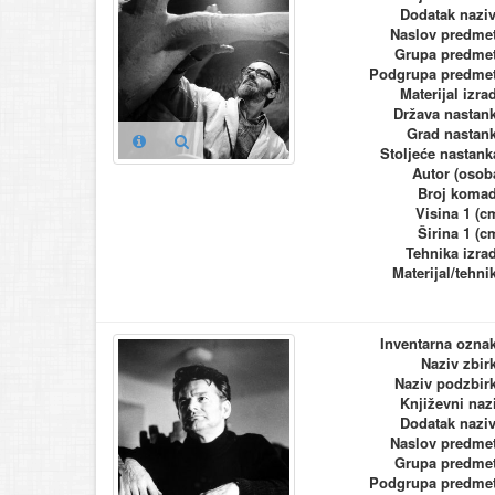
Dodatak nazi
Naslov predme
Grupa predme
Podgrupa predme
Materijal izra
Država nastan
Grad nastan
Stoljeće nastank
Autor (osob
Broj koma
Visina 1 (c
Širina 1 (c
Tehnika izra
Materijal/tehni
Inventarna ozna
Naziv zbir
Naziv podzbir
Književni naz
Dodatak nazi
Naslov predme
Grupa predme
Podgrupa predme