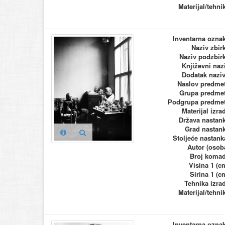
Materijal/tehni
Inventarna ozna
Naziv zbir
Naziv podzbir
Književni naz
Dodatak nazi
Naslov predme
Grupa predme
Podgrupa predme
Materijal izra
Država nastan
Grad nastan
Stoljeće nastank
Autor (osob
Broj koma
Visina 1 (c
Širina 1 (c
Tehnika izra
Materijal/tehni
Inventarna ozna