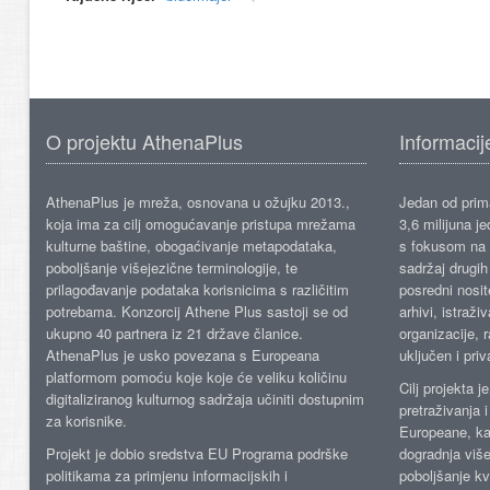
O projektu AthenaPlus
Informacij
AthenaPlus je mreža, osnovana u ožujku 2013.,
Jedan od prima
koja ima za cilj omogućavanje pristupa mrežama
3,6 milijuna j
kulturne baštine, obogaćivanje metapodataka,
s fokusom na s
poboljšanje višejezične terminologije, te
sadržaj drugih 
prilagođavanje podataka korisnicima s različitim
posredni nosite
potrebama. Konzorcij Athene Plus sastoji se od
arhivi, istraži
ukupno 40 partnera iz 21 države članice.
organizacije, 
AthenaPlus je usko povezana s Europeana
uključen i priv
platformom pomoću koje koje će veliku količinu
Cilj projekta 
digitaliziranog kulturnog sadržaja učiniti dostupnim
pretraživanja 
za korisnike.
Europeane, kao
Projekt je dobio sredstva EU Programa podrške
dogradnja više
politikama za primjenu informacijskih i
poboljšanje kv