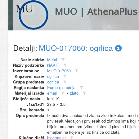
MUO | AthenaPlus
Detalji:
MUO-017060: ogrlica
Naziv zbirke
Metal
Naziv podzbirke
NAKIT
Inventarna oznaka
MUO-017060
Književni naziv
ogrlica
Grupa predmeta
ogrlica
Regija nastanka
Europa, srednja
Materijal izrade
emajl
•
zlato
Stoljeće nastanka
kraj 19
v1xš1xd1
23.5 × 3.5
Broj komada
1
Opis predmeta
Između dva lančića od zlatne žice trokutasti medal
privjesak.Medaljon i privjesak od zlatnog lima koji
biljnim ornamentom (vitce i listovi),i plavim i bije
emajlom na kojem je niz križića od zlata.
Ključne riječi
bidermajer