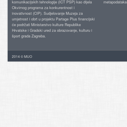
komunikacijskih tehnologije (ICT PSP) kao dijela
metapodataka
Okvirnog programa za konkurentnost i
inovativnost (CIP). Sudjelovanje Muzeja za
umjetnost i obrt u projektu Partage Plus financijski
će podržati Ministarstvo kulture Republike
Hrvatske i Gradski ured za obrazovanje, kulturu i
šport grada Zagreba.
2014 © MUO