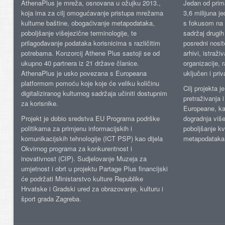
AthenaPlus je mreža, osnovana u ožujku 2013.,
Jedan od prima
koja ima za cilj omogućavanje pristupa mrežama
3,6 milijuna j
kulturne baštine, obogaćivanje metapodataka,
s fokusom na s
poboljšanje višejezične terminologije, te
sadržaj drugih 
prilagođavanje podataka korisnicima s različitim
posredni nosite
potrebama. Konzorcij Athene Plus sastoji se od
arhivi, istraži
ukupno 40 partnera iz 21 države članice.
organizacije, 
AthenaPlus je usko povezana s Europeana
uključen i priv
platformom pomoću koje koje će veliku količinu
Cilj projekta 
digitaliziranog kulturnog sadržaja učiniti dostupnim
pretraživanja 
za korisnike.
Europeane, kao
Projekt je dobio sredstva EU Programa podrške
dogradnja više
politikama za primjenu informacijskih i
poboljšanje kv
komunikacijskih tehnologije (ICT PSP) kao dijela
metapodataka
Okvirnog programa za konkurentnost i
inovativnost (CIP). Sudjelovanje Muzeja za
umjetnost i obrt u projektu Partage Plus financijski
će podržati Ministarstvo kulture Republike
Hrvatske i Gradski ured za obrazovanje, kulturu i
šport grada Zagreba.