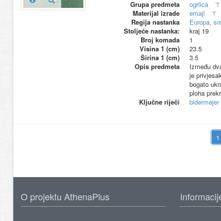
Grupa predmeta
ogrlica
Materijal izrade
emajl
Regija nastanka
Europa, sr
Stoljeće nastanka:
kraj 19
Broj komada
1
Visina 1 (cm)
23.5
Širina 1 (cm)
3.5
Opis predmeta
Između dva
je privjesa
bogato ukra
ploha prekr
Ključne riječi
bidermajer
O projektu AthenaPlus
Informacij