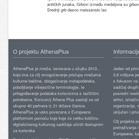
antičkih junaka. Grbovi između medaljona su grbo
Srednji grb desno meissenski lav.
O projektu AthenaPlus
Informacij
AthenaPlus je mreža, osnovana u ožujku 2013.,
Jedan od prima
koja ima za cilj omogućavanje pristupa mrežama
3,6 milijuna j
kulturne baštine, obogaćivanje metapodataka,
s fokusom na s
poboljšanje višejezične terminologije, te
sadržaj drugih 
prilagođavanje podataka korisnicima s različitim
posredni nosite
potrebama. Konzorcij Athene Plus sastoji se od
arhivi, istraži
ukupno 40 partnera iz 21 države članice.
organizacije, 
AthenaPlus je usko povezana s Europeana
uključen i priv
platformom pomoću koje koje će veliku količinu
Cilj projekta 
digitaliziranog kulturnog sadržaja učiniti dostupnim
pretraživanja 
za korisnike.
Europeane, kao