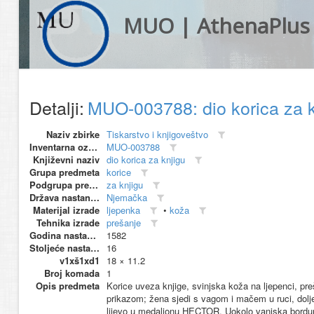
MUO | AthenaPlus
Detalji:
MUO-003788: dio korica za 
Naziv zbirke
Tiskarstvo i knjigoveštvo
Inventarna oznaka
MUO-003788
Književni naziv
dio korica za knjigu
Grupa predmeta
korice
Podgrupa predmeta
za knjigu
Država nastanka
Njemačka
Materijal izrade
ljepenka
•
koža
Tehnika izrade
prešanje
Godina nastanka
1582
Stoljeće nastanka
16
v1xš1xd1
18 × 11.2
Broj komada
1
Opis predmeta
Korice uveza knjige, svinjska koža na ljepenci, pre
prikazom; žena sjedi s vagom i mačem u ruci, 
lijevo u medaljonu HECTOR. Uokolo vanjska bordura