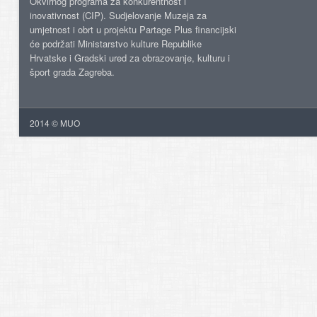
Okvirnog programa za konkurentnost i
inovativnost (CIP). Sudjelovanje Muzeja za
umjetnost i obrt u projektu Partage Plus financijski
će podržati Ministarstvo kulture Republike
Hrvatske i Gradski ured za obrazovanje, kulturu i
šport grada Zagreba.
2014 © MUO