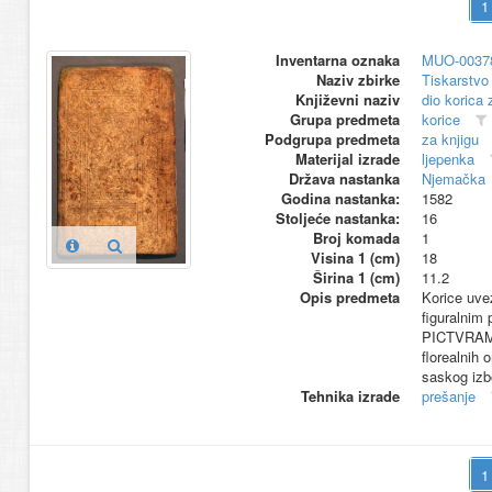
Inventarna oznaka
MUO-0037
Naziv zbirke
Tiskarstvo 
Književni naziv
dio korica 
Grupa predmeta
korice
Podgrupa predmeta
za knjigu
Materijal izrade
ljepenka
Država nastanka
Njemačka
Godina nastanka:
1582
Stoljeće nastanka:
16
Broj komada
1
Visina 1 (cm)
18
Širina 1 (cm)
11.2
Opis predmeta
Korice uvez
figuralnim
PICTVRAM 
florealnih
saskog izb
Tehnika izrade
prešanje