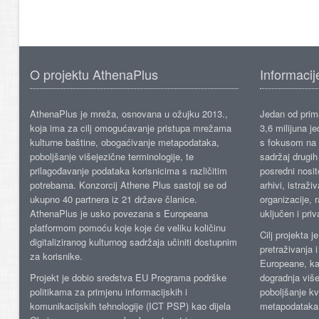
O projektu AthenaPlus
Informacij
AthenaPlus je mreža, osnovana u ožujku 2013.,
Jedan od prima
koja ima za cilj omogućavanje pristupa mrežama
3,6 milijuna j
kulturne baštine, obogaćivanje metapodataka,
s fokusom na s
poboljšanje višejezične terminologije, te
sadržaj drugih 
prilagođavanje podataka korisnicima s različitim
posredni nosite
potrebama. Konzorcij Athene Plus sastoji se od
arhivi, istraži
ukupno 40 partnera iz 21 države članice.
organizacije, 
AthenaPlus je usko povezana s Europeana
uključen i priv
platformom pomoću koje koje će veliku količinu
Cilj projekta 
digitaliziranog kulturnog sadržaja učiniti dostupnim
pretraživanja 
za korisnike.
Europeane, kao
Projekt je dobio sredstva EU Programa podrške
dogradnja više
politikama za primjenu informacijskih i
poboljšanje kv
komunikacijskih tehnologije (ICT PSP) kao dijela
metapodataka