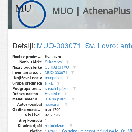
MUO | AthenaPlus
Detalji:
MUO-003071: Sv. Lovro: ant
Naslov predmeta
Sv. Lovro
Naziv zbirke
Slikarstvo
Naziv podzbirke
SLIKARSTVO
Inventarna oznaka
MUO-003071
Književni naziv
antependij
Grupa predmeta
slika
Podgrupa predmeta
sakralni prizor
Država nastanka
Hrvatska
Materijal/tehnika
ulje na platnu
Autor (osoba)
nepoznat
Godina nastanka
oko 1700
v1xš1xd1
82 × 185
Broj komada
1
Ključne riječi
historicizam
Izložbe
1979/02, "Sakralna umjetnost iz fundusa MUO", M