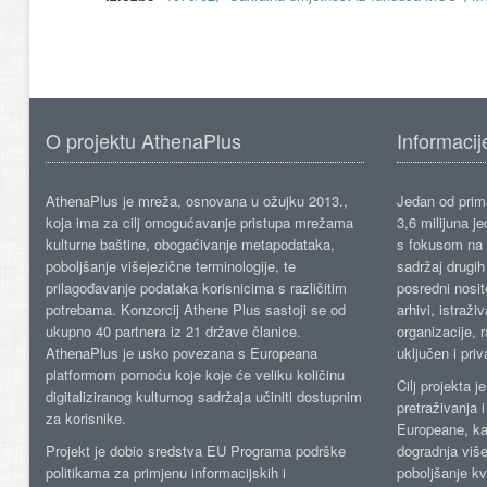
O projektu AthenaPlus
Informacij
AthenaPlus je mreža, osnovana u ožujku 2013.,
Jedan od prima
koja ima za cilj omogućavanje pristupa mrežama
3,6 milijuna j
kulturne baštine, obogaćivanje metapodataka,
s fokusom na s
poboljšanje višejezične terminologije, te
sadržaj drugih 
prilagođavanje podataka korisnicima s različitim
posredni nosite
potrebama. Konzorcij Athene Plus sastoji se od
arhivi, istraži
ukupno 40 partnera iz 21 države članice.
organizacije, 
AthenaPlus je usko povezana s Europeana
uključen i priv
platformom pomoću koje koje će veliku količinu
Cilj projekta 
digitaliziranog kulturnog sadržaja učiniti dostupnim
pretraživanja 
za korisnike.
Europeane, kao
Projekt je dobio sredstva EU Programa podrške
dogradnja više
politikama za primjenu informacijskih i
poboljšanje kv