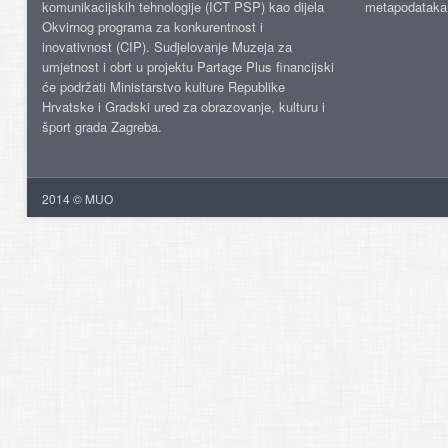
komunikacijskih tehnologije (ICT PSP) kao dijela
metapodataka
Okvirnog programa za konkurentnost i
inovativnost (CIP). Sudjelovanje Muzeja za
umjetnost i obrt u projektu Partage Plus financijski
će podržati Ministarstvo kulture Republike
Hrvatske i Gradski ured za obrazovanje, kulturu i
šport grada Zagreba.
2014 © MUO