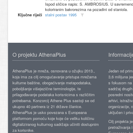
Ispod sličice napis: S. AMBROSIUS. U savremenom 
koloriranim bakrorezima na pozadini od staniola.
Ključne riječi
stalni postav 1995
O projektu AthenaPlus
Informacij
AthenaPlus je mreža, osnovana u ožujku 2013.,
Jedan od prima
koja ima za cilj omogućavanje pristupa mrežama
3,6 milijuna j
kulturne baštine, obogaćivanje metapodataka,
s fokusom na s
poboljšanje višejezične terminologije, te
sadržaj drugih 
prilagođavanje podataka korisnicima s različitim
posredni nosite
potrebama. Konzorcij Athene Plus sastoji se od
arhivi, istraži
ukupno 40 partnera iz 21 države članice.
organizacije, 
AthenaPlus je usko povezana s Europeana
uključen i priv
platformom pomoću koje koje će veliku količinu
Cilj projekta 
digitaliziranog kulturnog sadržaja učiniti dostupnim
pretraživanja 
za korisnike.