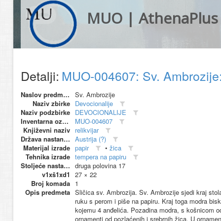
MUO | AthenaPlus
Detalji:
MUO-004607: Sv. Ambrozije: 
Naslov predmeta
Sv. Ambrozije
Naziv zbirke
Devocionalije
Naziv podzbirke
DEVOCIONALIJE
Inventarna oznaka
MUO-004607
Književni naziv
relikvijar
Država nastanka
Austrija (?)
Materijal izrade
papir
•
žica
Tehnika izrade
tempera na papiru
Stoljeće nastanka
druga polovina 17
v1xš1xd1
27 × 22
Broj komada
1
Opis predmeta
Sličica sv. Ambrozija. Sv. Ambrozije sjedi kraj stol
ruku s perom i piše na papiru. Kraj toga modra bis
kojemu 4 anđelića. Pozadina modra, s košnicom od
ornamenti od pozlaćenih i srebrnih žica. U ornamen