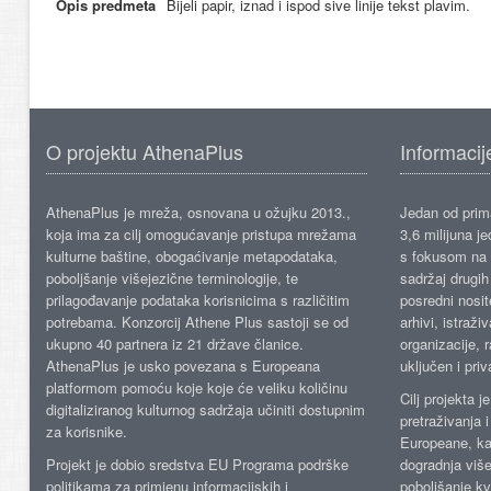
Opis predmeta
Bijeli papir, iznad i ispod sive linije tekst plavim.
O projektu AthenaPlus
Informacij
AthenaPlus je mreža, osnovana u ožujku 2013.,
Jedan od prima
koja ima za cilj omogućavanje pristupa mrežama
3,6 milijuna j
kulturne baštine, obogaćivanje metapodataka,
s fokusom na s
poboljšanje višejezične terminologije, te
sadržaj drugih 
prilagođavanje podataka korisnicima s različitim
posredni nosite
potrebama. Konzorcij Athene Plus sastoji se od
arhivi, istraži
ukupno 40 partnera iz 21 države članice.
organizacije, 
AthenaPlus je usko povezana s Europeana
uključen i priv
platformom pomoću koje koje će veliku količinu
Cilj projekta 
digitaliziranog kulturnog sadržaja učiniti dostupnim
pretraživanja 
za korisnike.
Europeane, kao
Projekt je dobio sredstva EU Programa podrške
dogradnja više
politikama za primjenu informacijskih i
poboljšanje kv