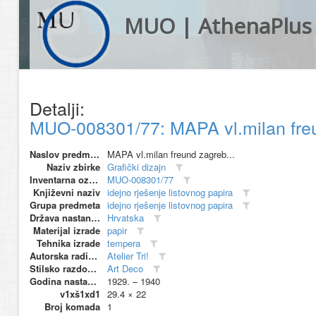
MUO | AthenaPlus
Detalji:
MUO-008301/77: MAPA vl.milan freund
Naslov predmeta
MAPA vl.milan freund zagreb...
Naziv zbirke
Grafički dizajn
Inventarna oznaka
MUO-008301/77
Književni naziv
idejno rješenje listovnog papira
Grupa predmeta
idejno rješenje listovnog papira
Država nastanka
Hrvatska
Materijal izrade
papir
Tehnika izrade
tempera
Autorska radionica (proizvođač)
Atelier Tri!
Stilsko razdoblje
Art Deco
Godina nastanka
1929. – 1940
v1xš1xd1
29.4 × 22
Broj komada
1