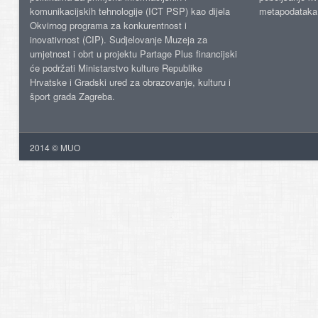
komunikacijskih tehnologije (ICT PSP) kao dijela
metapodataka
Okvirnog programa za konkurentnost i
inovativnost (CIP). Sudjelovanje Muzeja za
umjetnost i obrt u projektu Partage Plus financijski
će podržati Ministarstvo kulture Republike
Hrvatske i Gradski ured za obrazovanje, kulturu i
šport grada Zagreba.
2014 © MUO