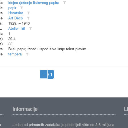
ta
idejno rješenje listovnog papira
de
papir
ka
Hrvatska
je
Art Deco
a:
1929. – 1940
dionica (proizvođač)
Atelier Tri!
da
1
m)
29.4
m)
22
ta
Bijeli papir, iznad i ispod sive linije tekst plavim.
de
tempera
/ 1
Informacije
L
a
Jedan od primarnih zadataka je pridonijeti više od 3,6 milijuna