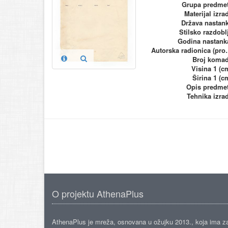
Grupa predme
Materijal izra
Država nastan
Stilsko razdobl
Godina nastank
Autorska ra
Broj koma
Visina 1 (c
Širina 1 (c
Opis predme
Tehnika izra
O projektu AthenaPlus
AthenaPlus je mreža, osnovana u ožujku 2013., koja ima z