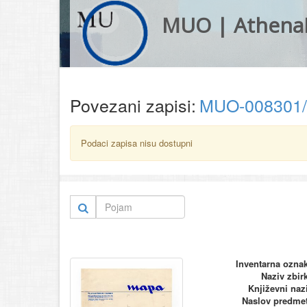
MUO | Athena
Povezani zapisi:
MUO-008301
Podaci zapisa nisu dostupni
Inventarna ozna
Naziv zbir
Književni naz
Naslov predme