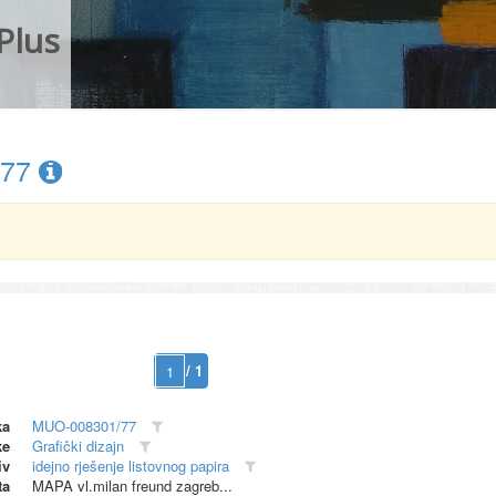
Plus
/77
/ 1
ka
MUO-008301/77
ke
Grafički dizajn
iv
idejno rješenje listovnog papira
ta
MAPA vl.milan freund zagreb...