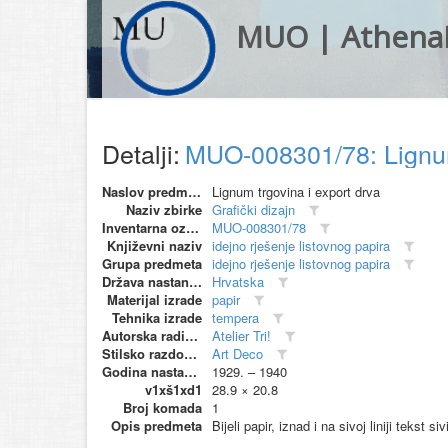
MUO | Athena
Detalji:
MUO-008301/78: Lignum 
Naslov predmeta
Lignum trgovina i export drva
Naziv zbirke
Grafički dizajn
Inventarna oznaka
MUO-008301/78
Književni naziv
idejno rješenje listovnog papira
Grupa predmeta
idejno rješenje listovnog papira
Država nastanka
Hrvatska
Materijal izrade
papir
Tehnika izrade
tempera
Autorska radionica (proizvođač)
Atelier Tri!
Stilsko razdoblje
Art Deco
Godina nastanka
1929. – 1940
v1xš1xd1
28.9 × 20.8
Broj komada
1
Opis predmeta
Bijeli papir, iznad i na sivoj liniji tekst s