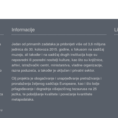
Informacije
L
a
Jedan od primarnih zadataka je pridonijeti više od 3,6 milijuna
jedinica do 30. kolovoza 2015. godine, s fokusom na sadržaj
muzeja, ali također i na sadržaj drugih institucija koje su
neposredni ili posredni nositelji kulture, kao što su knjižnice,
arhivi, istraživački centri, ministarstva, vladine organizacije,
ko
razna poduzeća, a također je uključen i privatni sektor.
Cilj projekta je obogaćivanje i unaprjeđivanje pretraživanja i
pronalaženja željenog sadržaja Europeane, kao i što bolje
prilagođavanje i dogradnja višejezičnog tezaurusa na 25
za
jezika, te poboljšanje kvalitete i povećanje kvantitete
metapodataka.
 u