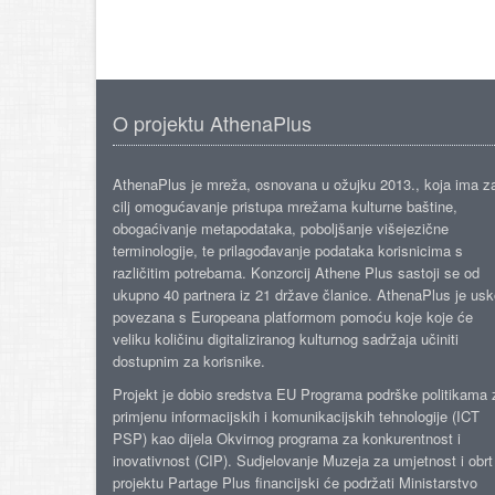
O projektu AthenaPlus
AthenaPlus je mreža, osnovana u ožujku 2013., koja ima z
cilj omogućavanje pristupa mrežama kulturne baštine,
obogaćivanje metapodataka, poboljšanje višejezične
terminologije, te prilagođavanje podataka korisnicima s
različitim potrebama. Konzorcij Athene Plus sastoji se od
ukupno 40 partnera iz 21 države članice. AthenaPlus je us
povezana s Europeana platformom pomoću koje koje će
veliku količinu digitaliziranog kulturnog sadržaja učiniti
dostupnim za korisnike.
Projekt je dobio sredstva EU Programa podrške politikama 
primjenu informacijskih i komunikacijskih tehnologije (ICT
PSP) kao dijela Okvirnog programa za konkurentnost i
inovativnost (CIP). Sudjelovanje Muzeja za umjetnost i obrt
projektu Partage Plus financijski će podržati Ministarstvo