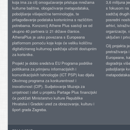
koja ima za cilj omogućavanje pristupa mrežama
3,6 milijuna j
kulturne baštine, obogaćivanje metapodataka,
s fokusom na s
poboljšanje višejezične terminologije, te
sadržaj drugih 
prilagođavanje podataka korisnicima s različitim
posredni nosite
potrebama. Konzorcij Athene Plus sastoji se od
arhivi, istraži
ukupno 40 partnera iz 21 države članice.
organizacije, 
AthenaPlus je usko povezana s Europeana
uključen i priv
platformom pomoću koje koje će veliku količinu
Cilj projekta 
digitaliziranog kulturnog sadržaja učiniti dostupnim
pretraživanja 
za korisnike.
Europeane, kao
Projekt je dobio sredstva EU Programa podrške
dogradnja više
politikama za primjenu informacijskih i
poboljšanje kv
komunikacijskih tehnologije (ICT PSP) kao dijela
metapodataka
Okvirnog programa za konkurentnost i
inovativnost (CIP). Sudjelovanje Muzeja za
umjetnost i obrt u projektu Partage Plus financijski
će podržati Ministarstvo kulture Republike
Hrvatske i Gradski ured za obrazovanje, kulturu i
šport grada Zagreba.