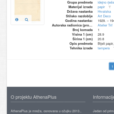
Grupa predmeta
idejno rješ
Materijal izrade
papir
Država nastanka
Hrvatska
Stilsko razdoblje
Art Deco
Godina nastanka:
1929. – 19
Autorska radionica (proizvođač)
Atelier Tri!
Broj komada
1
Visina 1 (cm)
28.9
Širina 1 (cm)
20.8
Opis predmeta
Bijeli papir
Tehnika izrade
tempera
O projektu AthenaPlus
Informacij
AthenaPlus je mreža, osnovana u ožujku 2013.,
Jedan od prima