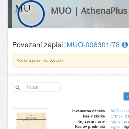
MUO | AthenaPlus
Povezani zapisi:
MUO-008301/78
Podaci zapisa nisu dostupni
Inventarna oznaka
MUO-0083
Naziv zbirke
Grafički di
Književni naziv
idejno rješ
Naslov predmeta
Lignum trgo