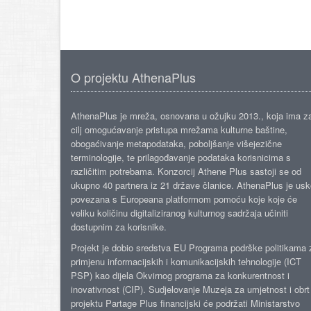
O projektu AthenaPlus
AthenaPlus je mreža, osnovana u ožujku 2013., koja ima z
cilj omogućavanje pristupa mrežama kulturne baštine,
obogaćivanje metapodataka, poboljšanje višejezične
terminologije, te prilagođavanje podataka korisnicima s
različitim potrebama. Konzorcij Athene Plus sastoji se od
ukupno 40 partnera iz 21 države članice. AthenaPlus je us
povezana s Europeana platformom pomoću koje koje će
veliku količinu digitaliziranog kulturnog sadržaja učiniti
dostupnim za korisnike.
Projekt je dobio sredstva EU Programa podrške politikama 
primjenu informacijskih i komunikacijskih tehnologije (ICT
PSP) kao dijela Okvirnog programa za konkurentnost i
inovativnost (CIP). Sudjelovanje Muzeja za umjetnost i obrt
projektu Partage Plus financijski će podržati Ministarstvo