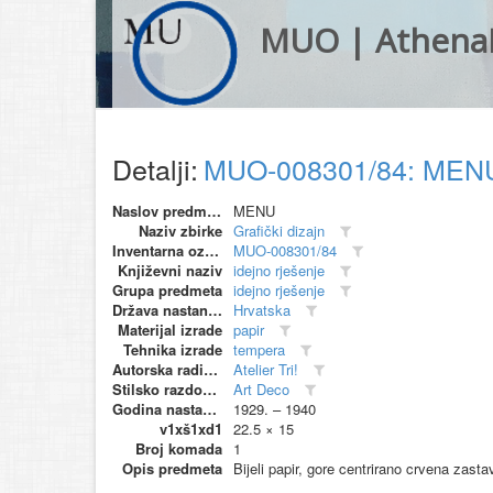
MUO | Athena
Detalji:
MUO-008301/84: MENU:
Naslov predmeta
MENU
Naziv zbirke
Grafički dizajn
Inventarna oznaka
MUO-008301/84
Književni naziv
idejno rješenje
Grupa predmeta
idejno rješenje
Država nastanka
Hrvatska
Materijal izrade
papir
Tehnika izrade
tempera
Autorska radionica (proizvođač)
Atelier Tri!
Stilsko razdoblje
Art Deco
Godina nastanka
1929. – 1940
v1xš1xd1
22.5 × 15
Broj komada
1
Opis predmeta
Bijeli papir, gore centrirano crvena zast