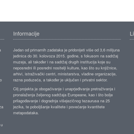
Informacije
L
a
Jedan od primarnih zadataka je pridonijeti više od 3,6 milijuna
jedinica do 30. kolovoza 2015. godine, s fokusom na sadržaj
muzeja, ali također i na sadržaj drugih institucija koje su
neposredni ili posredni nositelji kulture, kao što su knjižnice,
arhivi, istraživački centri, ministarstva, vladine organizacije,
ko
razna poduzeća, a također je uključen i privatni sektor.
Cilj projekta je obogaćivanje i unaprjeđivanje pretraživanja i
pronalaženja željenog sadržaja Europeane, kao i što bolje
prilagođavanje i dogradnja višejezičnog tezaurusa na 25
za
jezika, te poboljšanje kvalitete i povećanje kvantitete
metapodataka.
 u